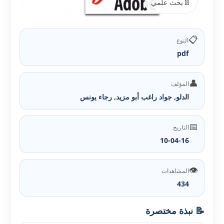
📄
بحث علمي
📋
النوع
pdf
👤
المؤلف
الدلو, جواد راغب أبو مزيد, رجاء يونس
📅
التاريخ
10-04-16
👁️
المشاهدات
434
📝 نبذة مختصرة