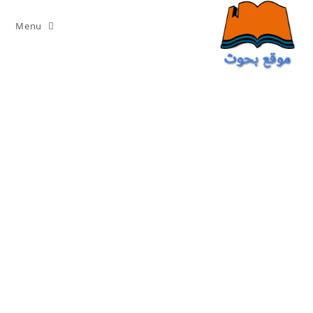
Ski
t
Menu
conten