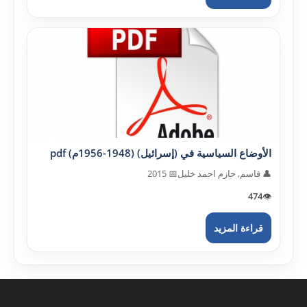
الأوضاع السياسية في (إسرائيل) (1948-1956م) pdf
👤 قاسم, حازم احمد خليل
📅 2015
474
👁️
قراءة المزيد