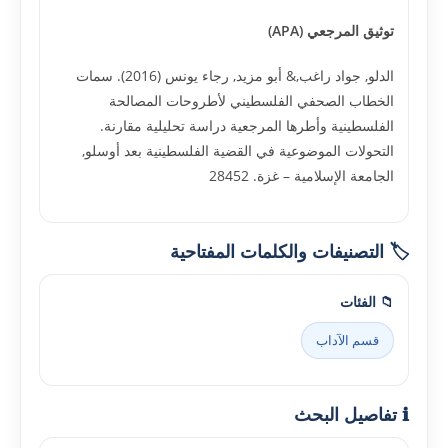
توثيق المرجعي (APA)
الدلو, جواد راغب,& أبو مزيد, رجاء يونس (2016). سمات
الخطاب الصحفي الفلسطيني لأطروحات المصالحة
الفلسطينية وأطرها المرجعية دراسة تحليلية مقارنة.
التحولات الموضوعية في القضية الفلسطينية بعد أوسلو,
الجامعة الإسلامية – غزة. 28452
🏷️ التصنيفات والكلمات المفتاحية
📁 الفئات
قسم الآداب
ℹ️ تفاصيل البحث