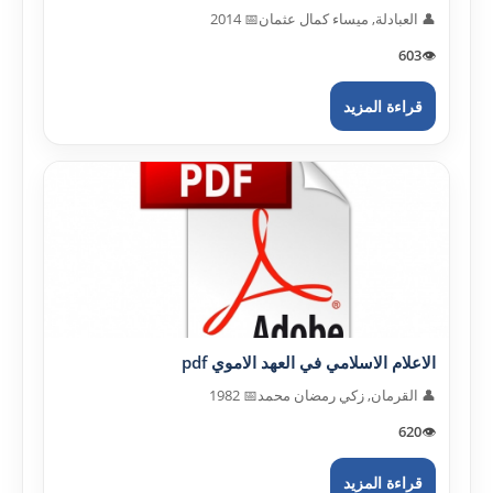
👤 العبادلة, ميساء كمال عثمان
📅 2014
603
👁️
قراءة المزيد
الاعلام الاسلامي في العهد الاموي pdf
👤 القرمان, زكي رمضان محمد
📅 1982
620
👁️
قراءة المزيد