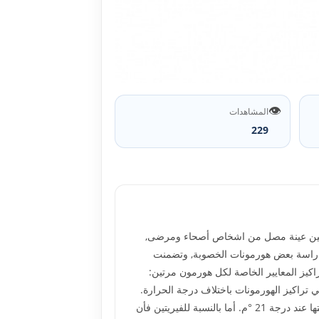
👁️
المشاهدات
229
ت ستين عينة مصل من اشخاص أصحاء ومرضى,
جاميع ضمت المجموعة الاولى 27 عينة لدراسة هورمونات الغدة الدرقية, والمجموعة الثانية 23 عينة لدراسة بعض هورمونات الخصوبة, وتضمنت
س تراكيز كل من الهورمونات بدرجة حرارة 25 °م وتمت مقارنتهامع تراكيز المعايير الخاصة لكل هورمون مرتين:
 المعايير مقاسة بدرجة 25 °م . بينت النتائج وجود تغيير في تراكيز الهورمونات باختلاف درجة الحرارة.
بالنسبة لهورمونات الغدة الدرقية وهورمونات الخصوبة عند درجة الحرارة 25 °م كانت الامتصاصية لتراكيز المعايير أعلى من قرائتها عند درجة 21 °م. أما بالنسبة للفيريتين فأن