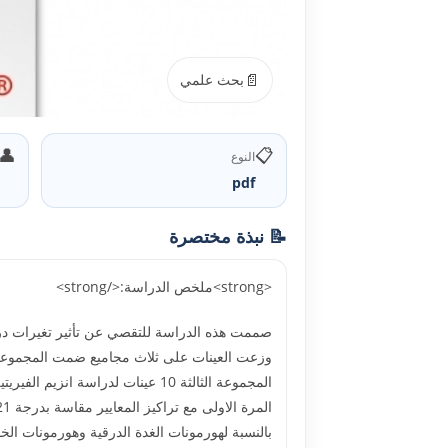
📄
بحث علمي
👤
📋
النوع
pdf
📝 نبذة مختصرة
<strong>ملخص الدراسة:</strong>
صممت هذه الدراسة للتقصي عن تأثير تغيرات درج