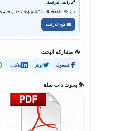
🔗 رابط الدراسة
ww.iasj.net/iasj/pdf/13c0beccc0592fbb
📖 فتح الدراسة
📤 مشاركة البحث
فيسبوك
تويتر
لينكدإن
📚 بحوث ذات صلة