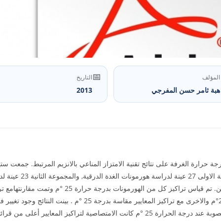
📅
المؤلف
التاريخ
هبة ثامر حسن المفرجي
2013
ة حرارة الغرفة على نتائج تقنية الامتزاز المناعي بالانزيم المرتبط. جمع
وزعت العينات على ثلاث م
المجموعة الثالثة 10 عينات لدراسة انزيم الفيريتين. تم قيا
المرة الاولى مع تراكيز المعايير مقاسة بدرجة 21°م والاخرى مع تراكيز