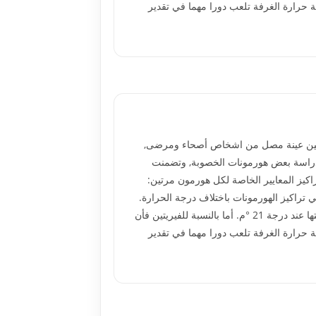
 الحرارة 21 °م. يمكن أن نستنتج بان تغيرات درجة حرارة الغرفة تلعب دورا مهما في تقدير
ت ستين عينة مصل من اشخاص أصحاء ومرضى,
جاميع ضمت المجموعة الاولى 27 عينة لدراسة هورمونات الغدة الدرقية, والمجموعة الثانية 23 عينة لدراسة بعض هورمونات الخصوبة, وتضمنت
س تراكيز كل من الهورمونات بدرجة حرارة 25 °م وتمت مقارنتهامع تراكيز المعايير الخاصة لكل هورمون مرتين:
 المعايير مقاسة بدرجة 25 °م . بينت النتائج وجود تغيير في تراكيز الهورمونات باختلاف درجة الحرارة.
بالنسبة لهورمونات الغدة الدرقية وهورمونات الخصوبة عند درجة الحرارة 25 °م كانت الامتصاصية لتراكيز المعايير أعلى من قرائتها عند درجة 21 °م. أما بالنسبة للفيريتين فأن
 الحرارة 21 °م. يمكن أن نستنتج بان تغيرات درجة حرارة الغرفة تلعب دورا مهما في تقدير