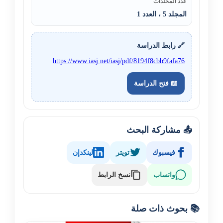
عدد المجلدات
المجلد 5 ، العدد 1
🔗 رابط الدراسة
https://www.iasj.net/iasj/pdf/8194f8cbb9fafa76
📖 فتح الدراسة
📤 مشاركة البحث
فيسبوك
تويتر
لينكدإن
نسخ الرابط
واتساب
📚 بحوث ذات صلة