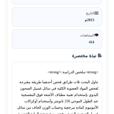
📅
التاريخ
2013م
👁️
المشاهدات
414
📝 نبذة مختصرة
<strong>ملخص الدراسة:</strong>
تناول البحث ثلاث طرائق فحص أحدهما طريقة مقترحة
لفحص المواد العضوية الكلية في سائل غسيل الصحون
اليدوي بإستخدام تقنية مطياف الأشعة فوق البنفسجية
عند الطول الموجي 250 نانومتر وأستخدام أوكزالات
الأمونيوم كمادة مرجعية وحساب الوزن الجاف من سائل
غسيل الصحون اليدوي وفحص نوع شحنة المادة العضوية