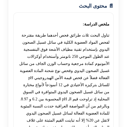
📄 محتوى البحث
ملخص الدراسة:
تناول البحث ثلاث طرائق فحص أحدهما طريقة مقترحة
لفحص المواد العضوية الكلية في سائل غسيل الصحون
اليدوي بإستخدام تقنية مطياف الأشعة فوق البنفسجية
عند الطول الموجي 250 نانومتر وأستخدام أوكزالات
الأمونيوم كمادة مرجعية وحساب الوزن الجاف من سائل
غسيل الصحون اليدوي وفحص نوع شحنة المادة العضوية
الفعالة فضلاً عن فحص قيمة الأس الهيدروجيني pH
للسائل بتركيزه الأعتيادي في 12 أنموذجاً لأنواع مختارة
من سائل غسيل الصحون اليدوي المتوافرة في السوق
المحلية إذ تراوحت قيم الـ pH المحسوبة بين 6.2 و 8.97.
وبالرغم من أن المواصفة العراقية حددت النسبة المئوية
للمادة العضوية الفعالة لسائل غسيل الصحون اليدوي
لاتقل عن 20% إلا أنه تباينت القيم المثبتة على غلاف