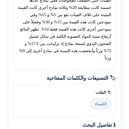
العينات التي أخضعت للفحوصات ففي نماذج عددها
خمسة كانت مطابقة 20% وثلاثة نماذج أخرى كانت القيمة
المثبتة على غلاف العينات تقع بين 5% و 15% وفي
نموذجين كانت هذه القيمة بين 15% و 30% وفضلاً على
نموذجين أخرى كانت هذه القيمة فقط 14%. تظهر النتائج
أرتفاع نسبة المواد العضوية الكلية في سائل غسيل
الصحون اليدوي لسبعة نماذج إذ تراوحت بين 17.6% و
72% وزناً وأنخفضت هذه النسبة في نماذج أخرى إلى 9%
وزناً.
🏷️ التصنيفات والكلمات المفتاحية
📁 الفئات
الكيمياء
ℹ️ تفاصيل البحث