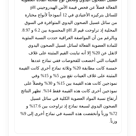
الفعالة فضلاً عن فحص قيمة الأس الهيدروجيني pH
للسائل بتركيزه الأعتيادي في 12 أنموذجاً لأنواع مختارة
من سائل غسيل الصحون اليدوي المتوافرة في السوق
المحلية إذ تراوحت قيم الـ pH المحسوبة بين 6.2 و 8.97.
وبالرغم من أن المواصفة العراقية حددت النسبة المئوية
للمادة العضوية الفعالة لسائل غسيل الصحون اليدوي
لاتقل عن 20% إلا أنه تباينت القيم المثبتة على غلاف
العينات التي أخضعت للفحوصات ففي نماذج عددها
خمسة كانت مطابقة 20% وثلاثة نماذج أخرى كانت القيمة
المثبتة على غلاف العينات تقع بين 5% و 15% وفي
نموذجين كانت هذه القيمة بين 15% و 30% وفضلاً على
نموذجين أخرى كانت هذه القيمة فقط 14%. تظهر النتائج
أرتفاع نسبة المواد العضوية الكلية في سائل غسيل
الصحون اليدوي لسبعة نماذج إذ تراوحت بين 17.6% و
72% وزناً وأنخفضت هذه النسبة في نماذج أخرى إلى 9%
وزناً.