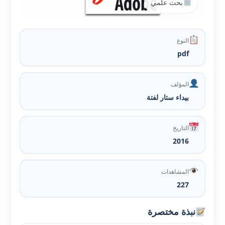
بحث علمي
النوع
pdf
المؤلف
بيداء ستار لفتة
التاريخ
2016
المشاهدات
227
نبذة مختصرة