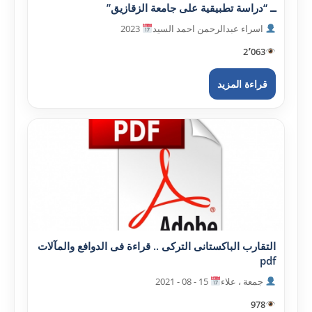
ــ “دراسة تطبيقية على جامعة الزقازيق”
اسراء عبدالرحمن احمد السيد
2023
2٬063
قراءة المزيد
التقارب الباکستانى الترکى .. قراءة فى الدوافع والمآلات
pdf
جمعة ، علاء
15 - 08 - 2021
978