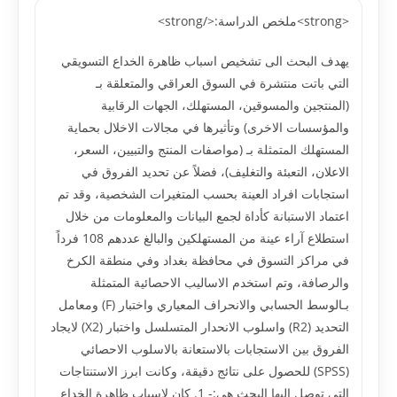
<strong>ملخص الدراسة:</strong>
يهدف البحث الى تشخيص اسباب ظاهرة الخداع التسويقي
التي باتت منتشرة في السوق العراقي والمتعلقة بـ
(المنتجين والمسوقين، المستهلك، الجهات الرقابية
والمؤسسات الاخرى) وتأثيرها في مجالات الاخلال بحماية
المستهلك المتمثلة بـ (مواصفات المنتج والتبيين، السعر،
الاعلان، التعبئة والتغليف)، فضلاً عن تحديد الفروق في
استجابات افراد العينة بحسب المتغيرات الشخصية، وقد تم
اعتماد الاستبانة كأداة لجمع البيانات والمعلومات من خلال
استطلاع آراء عينة من المستهلكين والبالغ عددهم 108 فرداً
في مراكز التسوق في محافظة بغداد وفي منطقة الكرخ
والرصافة، وتم استخدم الاساليب الاحصائية المتمثلة
بـالوسط الحسابي والانحراف المعياري واختبار (F) ومعامل
التحديد (R2) واسلوب الانحدار المتسلسل واختبار (X2) لايجاد
الفروق بين الاستجابات بالاستعانة بالاسلوب الاحصائي
(SPSS) للحصول على نتائج دقيقة، وكانت ابرز الاستنتاجات
التي توصل اليها البحث هي:- 1. كان لاسباب ظاهرة الخداع