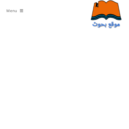
Ski
t
Menu
conten