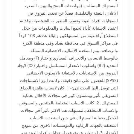
المستهلك المتمثلة بـ (مواصفات المنتج والتبيين، السعر،
الاعلان، التعبئة والتغليف)، فضلاً عن تحديد الفروق في
استجابات افراد العينة بحسب المتغيرات الشخصية، وقد تم
اعتماد الاستبانة كأداة لجمع البيانات والمعلومات من خلال
استطلاع آراء عينة من المستهلكين والبالغ عددهم 108 فرداً
في مراكز التسوق في محافظة بغداد وفي منطقة الكرخ
والرصافة، وتم استخدم الاساليب الاحصائية المتمثلة
بـالوسط الحسابي والانحراف المعياري واختبار (F) ومعامل
التحديد (R2) واسلوب الانحدار المتسلسل واختبار (X2) لايجاد
الفروق بين الاستجابات بالاستعانة بالاسلوب الاحصائي
(SPSS) للحصول على نتائج دقيقة، وكانت ابرز الاستنتاجات
التي توصل اليها البحث هي:- 1. كان لاسباب ظاهرة الخداع
التسويقي تأثير وبمستوى كبير في مجالات الاخلال بحماية
المستهلك. 2. كانت الاسباب المتعلقة بالمنتجين والمسوقين
والاسباب المتعلقة بالمستهلك هما الاكثر تأثيراً في مجالات
الاخلال بحماية المستهلك في حين استبعدت الاسباب
المتعلقة بالجهات الرقابية والمؤسسات الاخرى من نموذج
الانحدار. 3. لم تظهر فروق في استجابات افراد العينة نحو