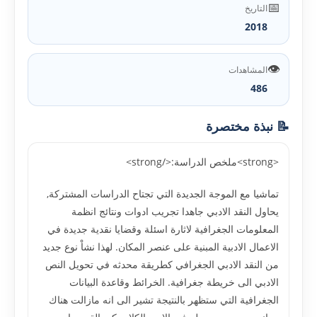
📅
التاريخ
2018
👁️
المشاهدات
486
📝 نبذة مختصرة
<strong>ملخص الدراسة:</strong>
تماشيا مع الموجة الجديدة التي تجتاح الدراسات المشتركة,
يحاول النقد الادبي جاهدا تجريب ادوات ونتائج انظمة
المعلومات الجغرافية لاثارة اسئلة وقضايا نقدية جديدة في
الاعمال الادبية المبنية على عنصر المكان. لهذا نشاْ نوع جديد
من النقد الادبي الجغرافي كطريقة محدثه في تحويل النص
الادبي الى خريطة جغرافية. الخرائط وقاعدة البيانات
الجغرافية التي ستظهر بالنتيجة تشير الى انه مازالت هناك