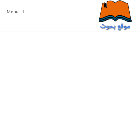
Ski
t
Menu
conten