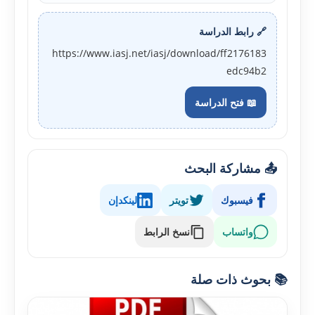
🔗 رابط الدراسة
https://www.iasj.net/iasj/download/ff2176183
edc94b2
📖 فتح الدراسة
📤 مشاركة البحث
فيسبوك
تويتر
لينكدإن
واتساب
نسخ الرابط
📚 بحوث ذات صلة