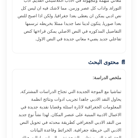
معاني مبهمه ومجهوله في الادب الكلاسيكي القديم, ادب
التوراة, واداب كل عصر وزمن. مما لاشك فيه ان ليس كل
نص ادبي يمكن ان يعطى بعدا جغرافيا, ولكن اذا اصبح للنص
بعدا صوريا, يتكون لدينا نصا جديدا ممثلا بخريطه ترسمها
التفاصيل المذكوره في النص الاصلي يمكن قراءتها كنص
تفاعلي جديد يضيء معاني جديدة في النص الاول.
📄 محتوى البحث
ملخص الدراسة:
تماشيا مع الموجة الجديدة التي تجتاح الدراسات المشتركة,
يحاول النقد الادبي جاهدا تجريب ادوات ونتائج انظمة
المعلومات الجغرافية لاثارة اسئلة وقضايا نقدية جديدة في
الاعمال الادبية المبنية على عنصر المكان. لهذا نشاْ نوع جديد
من النقد الادبي الجغرافي كطريقة محدثه في تحويل النص
الادبي الى خريطة جغرافية. الخرائط وقاعدة البيانات
الجغرافية التي ستظهر بالنتيجة تشير الى انه مازالت هناك