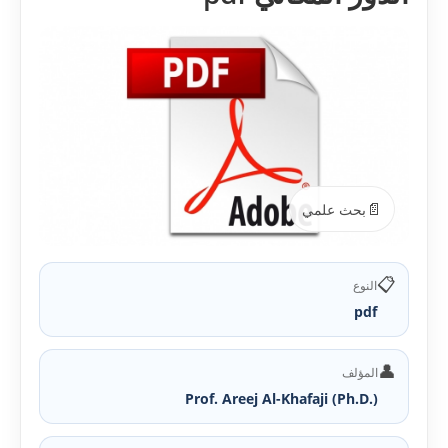
📄
بحث علمي
📋
النوع
pdf
👤
المؤلف
Prof. Areej Al-Khafaji (Ph.D.)