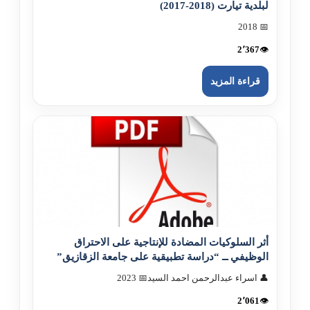
لبلدية تيارت (2018-2017)
📅 2018
2٬367
👁️
قراءة المزيد
أثر السلوکيات المضادة للإنتاجية على الاحتراق
الوظيفي ــ “دراسة تطبيقية على جامعة الزقازيق”
👤 اسراء عبدالرحمن احمد السيد
📅 2023
2٬061
👁️