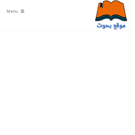
Ski
t
Menu
conten