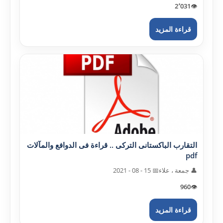
2٬031
👁️
قراءة المزيد
التقارب الباکستانى الترکى .. قراءة فى الدوافع والمآلات
pdf
👤 جمعة ، علاء
📅 15 - 08 - 2021
960
👁️
قراءة المزيد