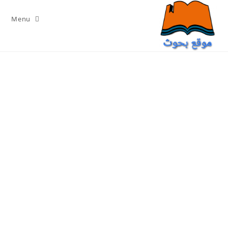
Ski
t
Menu
conten