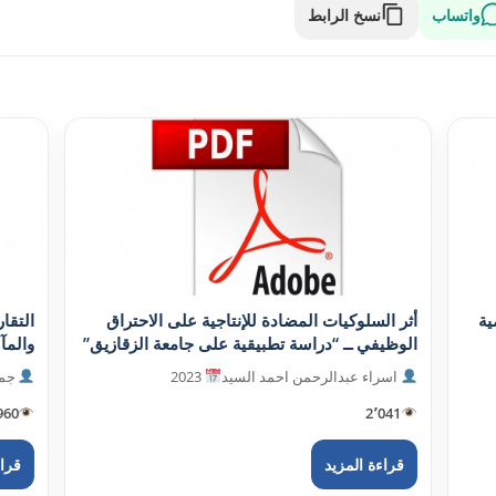
واتساب
نسخ الرابط
ية
أثر السلوکيات المضادة للإنتاجية على الاحتراق
التقا
الوظيفي ــ “دراسة تطبيقية على جامعة الزقازيق”
والمآلا
اسراء عبدالرحمن احمد السيد
2023
جمع
960
2٬041
قراءة المزيد
قراء