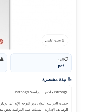
📄
بحث علمي
👤
📋
النوع
pdf
📝 نبذة مختصرة
<strong>ملخص الدراسة:</strong>
حملت الدراسة عنوان دور التوجه الإبداعي للإدار