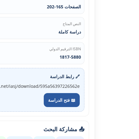
الصفحات 165-202
النص المتاح
دراسة كاملة
ISBN الترقيم الدولي
1817-5880
🔗 رابط الدراسة
j.net/iasj/download/595a56397226562e
📖 فتح الدراسة
📤 مشاركة البحث