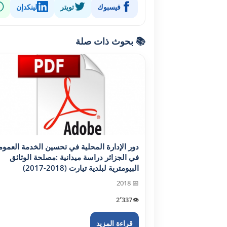
فيسبوك
تويتر
لينكدإن
📚 بحوث ذات صلة
دور الإدارة المحلية في تحسين الخدمة العموم
في الجزائر دراسة ميدانية :مصلحة الوثائق
البيومترية لبلدية تيارت (2018-2017)
📅 2018
2٬337
👁️
قراءة المزيد