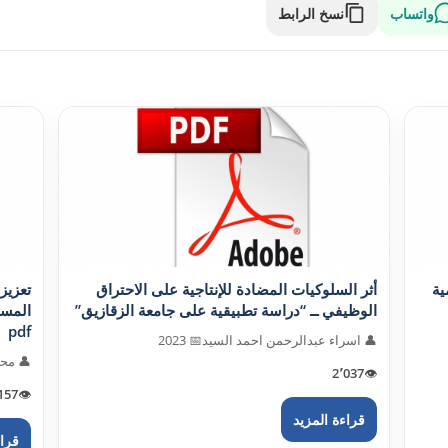
واتساب
نسخ الرابط
ية
أثر السلوکيات المضادة للإنتاجية على الاحتراق
تعزيز 
الوظيفي ــ “دراسة تطبيقية على جامعة الزقازيق”
المست
pdf
👤 اسراء عبدالرحمن احمد السيد
📅 2023
👤 محم
2٬037
👁️
157
👁️
قراءة المزيد
قراء