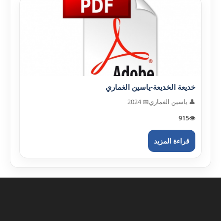
خديعة الخديعة-ياسين الغماري
👤 ياسين الغماري
📅 2024
915
👁️
قراءة المزيد