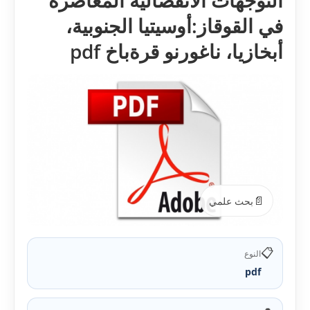
التوجهات الانفصالية المعاصرة
في القوقاز:أوسيتيا الجنوبية،
أبخازيا، ناغورنو قرةباخ pdf
📄
بحث علمي
📋
النوع
pdf