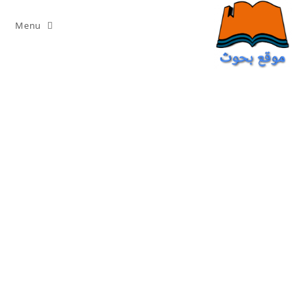
Ski
t
Menu
conten