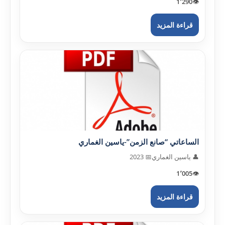
1٬290
👁️
قراءة المزيد
الساعاتي “صانع الزمن”-ياسين الغماري
👤 ياسين الغماري
📅 2023
1٬005
👁️
قراءة المزيد