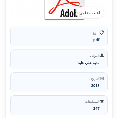
📄
بحث علمي
📋
النوع
pdf
👤
المؤلف
نادية علي عابد
📅
التاريخ
2018
👁️
المشاهدات
347