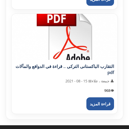
التقارب الباکستانى الترکى .. قراءة فى الدوافع والمآلات
pdf
👤 جمعة ، علاء
📅 15 - 08 - 2021
968
👁️
قراءة المزيد