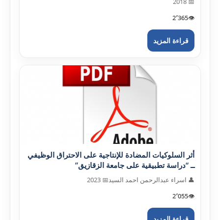
📅 2018
2٬365
👁️
قراءة المزيد
أثر السلوکيات المضادة للإنتاجية على الاحتراق الوظيفي
ــ “دراسة تطبيقية على جامعة الزقازيق”
👤 اسراء عبدالرحمن احمد السيد
📅 2023
2٬055
👁️
قراءة المزيد