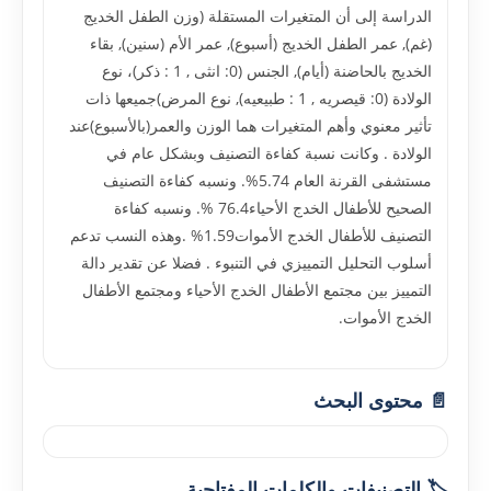
الدراسة إلى أن المتغيرات المستقلة (وزن الطفل الخديج
(غم), عمر الطفل الخديج (أسبوع), عمر الأم (سنين), بقاء
الخديج بالحاضنة (أيام), الجنس (0: انثى , 1 : ذكر)، نوع
الولادة (0: قيصريه , 1 : طبيعيه), نوع المرض)جميعها ذات
تأثير معنوي وأهم المتغيرات هما الوزن والعمر(بالأسبوع)عند
الولادة . وكانت نسبة كفاءة التصنيف وبشكل عام في
مستشفى القرنة العام 5.74%. ونسبه كفاءة التصنيف
الصحيح للأطفال الخدج الأحياء76.4 %. ونسبه كفاءة
التصنيف للأطفال الخدج الأموات1.59% .وهذه النسب تدعم
أسلوب التحليل التمييزي في التنبوء . فضلا عن تقدير دالة
التمييز بين مجتمع الأطفال الخدج الأحياء ومجتمع الأطفال
الخدج الأموات.
📄 محتوى البحث
🏷️ التصنيفات والكلمات المفتاحية