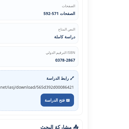
الصفحات
الصفحات 571-592
النص المتاح
دراسة كاملة
ISBN الترقيم الدولي
0378-2867
🔗 رابط الدراسة
j.net/iasj/download/565d392d00086421
📖 فتح الدراسة
📤 مشاركة البحث