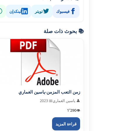
فيسبوك
تويتر
لينكدإن
📚 بحوث ذات صلة
زمن التعب المزمن-ياسين الغماري
👤 ياسين الغماري
📅 2023
1٬290
👁️
قراءة المزيد