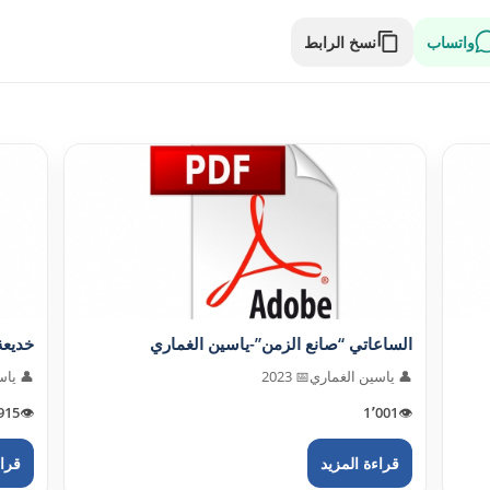
واتساب
نسخ الرابط
الساعاتي “صانع الزمن”-ياسين الغماري
خديعة
👤 ياسين الغماري
📅 2023
👤 ياس
915
👁️
1٬001
👁️
قراءة المزيد
قراء