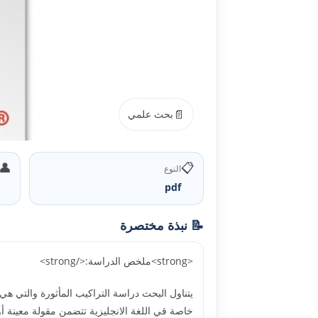
📄
بحث علمي
👤
📋
النوع
pdf
📝 نبذة مختصرة
<strong>ملخص الدراسة:</strong>
يتناول البحث دراسة التراكيب المأثورة والتي
خاصة قي اللغة الانجليزية تتضمن مقولة معينة أو