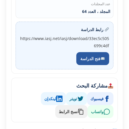
عدد المجلدات
المجلد ، العدد 64
رابط الدراسة
https://www.iasj.net/iasj/download/33ec5c505
699c4df
فتح الدراسة
مشاركة البحث
فيسبوك
تويتر
لينكدإن
واتساب
نسخ الرابط