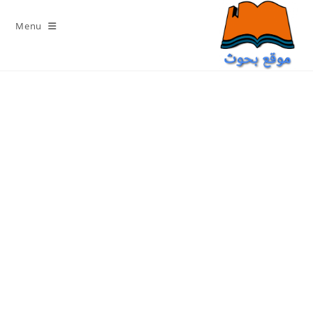
Ski
t
Menu
conten