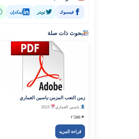
فيسبوك
تويتر
لينكدإن
بحوث ذات صلة
زمن التعب المزمن-ياسين الغماري
ياسين الغماري
2023
1٬286
قراءة المزيد