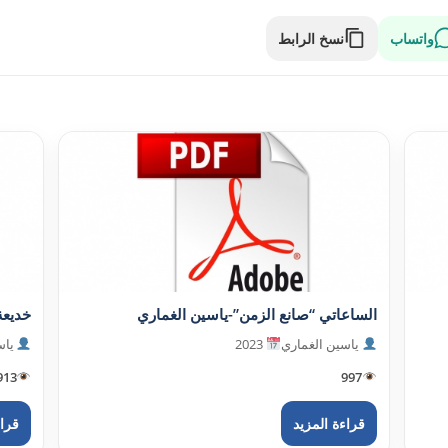
واتساب
نسخ الرابط
الساعاتي “صانع الزمن”-ياسين الغماري
خديعة
ياسين الغماري
2023
ياس
913
997
قراءة المزيد
قراء