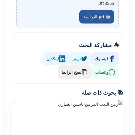
3fc8565
📖 فتح الدراسة
📤 مشاركة البحث
فيسبوك
تويتر
لينكدإن
واتساب
نسخ الرابط
📚 بحوث ذات صلة