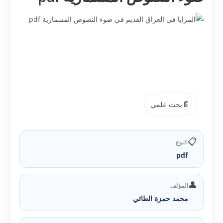
📄
بحث علمي
📋
النوع
pdf
👤
المؤلف
محمد حمزة الطائي