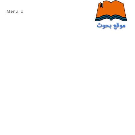
Ski
t
Menu
conten