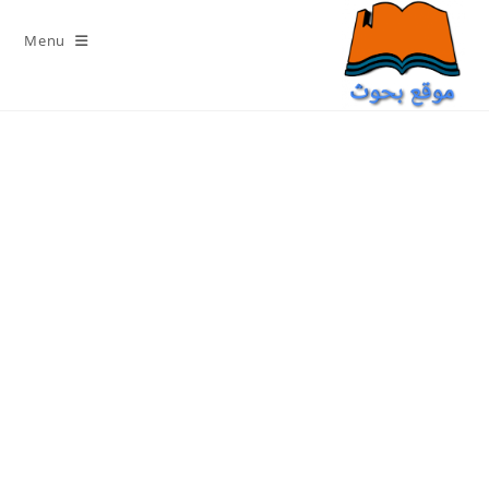
Ski
t
Menu
conten