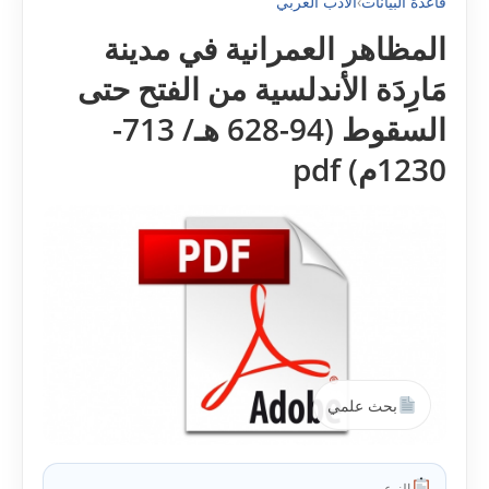
قاعدة البيانات
›
الأدب العربي
المظاهر العمرانية في مدينة
مَارِدَة الأندلسية من الفتح حتى
السقوط (94-628 هـ/ 713-
1230م) pdf
بحث علمي
النوع