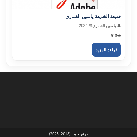
خديعة الخديعة-ياسين الغماري
👤 ياسين الغماري
📅 2024
915
👁️
قراءة المزيد
موقع بحوث (2018 -2026)