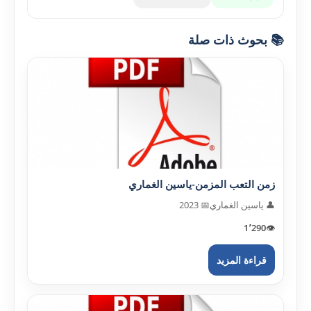
📚 بحوث ذات صلة
زمن التعب المزمن-ياسين الغماري
👤 ياسين الغماري
📅 2023
1٬290
👁️
قراءة المزيد