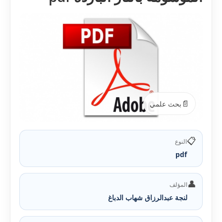
📄
بحث علمي
📋
النوع
pdf
👤
المؤلف
لنجة عبدالرزاق شهاب الدباغ