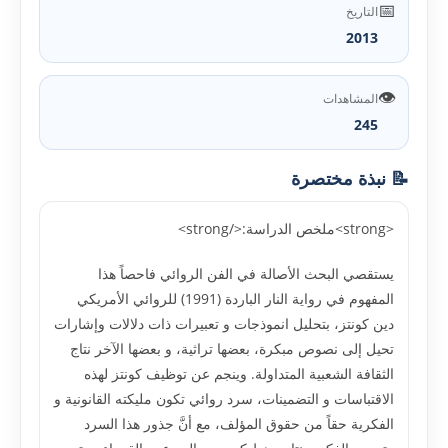
📅
التاريخ
2013
👁️
المشاهدات
245
📝 نبذة مختصرة
<strong>ملخص الدراسة:</strong>
يستقصي البحث الأصالة في الفن الروائي فاحصاً هذا
المفهوم في رواية النار الباردة (1991) للروائي الأمريكي
دين كونتز، بتحليل انموذجات و تعبيرات ذات دلالات وإشارات
تحيل إلى نصوص مبكرة، بعضها تراثية، و بعضها الآخر نتاج
الثقافة الشعبية المتداولة. وينجم عن توظيف كونتز لهذه
الاقتباسات و التضمينات، سرد روائي تكون مليكته القانونية و
الفكرية حقاً من حقوق المؤلف، مع أنَّ جذور هذا السرد