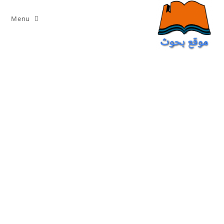
Ski
t
Menu
conten