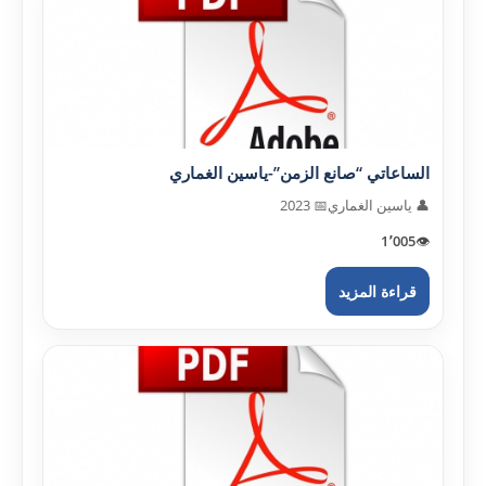
الساعاتي “صانع الزمن”-ياسين الغماري
👤 ياسين الغماري
📅 2023
1٬005
👁️
قراءة المزيد