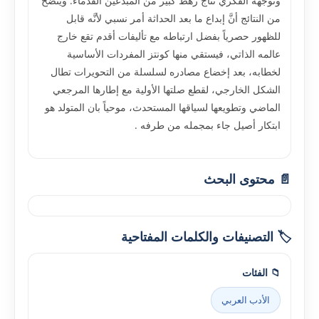
وتوجهه الفكري نتاج رهط كبير من المبدعين القدماء. ويتضح
من النتائج أنَّ إبداع ما بعد الحداثة أمر نسبي لأنَّه قابل
للظهور حصرياً بفضل ارتباطه مع تأليفات أقدم تقع خارج
عالمه الذاتي، فيستقي منها كونتز المفردات الأساسية
لخطابه، بعد إخضاع مصادره لسلسلة من التحويرات تطال
الشكل الخارجي، لقطع صلتها الأولية مع إطارها المرجعي
الماضي وتطويعها لسياقها المستحدث، موحياً بان المتولد هو
ابتكار أصيل جاء بمجمله من طرفه .
📄 محتوى البحث
🏷️ التصنيفات والكلمات المفتاحية
📁 الفئات
الأدب العربي