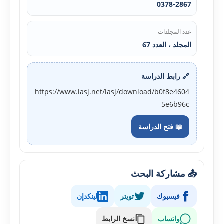
0378-2867
عدد المجلدات
المجلد ، العدد 67
🔗 رابط الدراسة
https://www.iasj.net/iasj/download/b0f8e4604
5e6b96c
📖 فتح الدراسة
📤 مشاركة البحث
فيسبوك
تويتر
لينكدإن
واتساب
نسخ الرابط