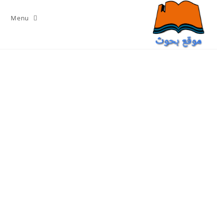
Ski
t
Menu
conten