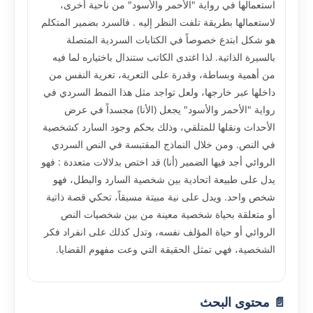
استعمالها في رواية "الأحمر والأسود" من ناحية أخرى،
لاستعمالها بطريقة تلفت النظر إليه . فالسرد بضمير المتكلم
هو شكل ابتدع خصوصاً في الكتابات السردية المتصلة
بالسيرة الذاتية. لذا اغتدى الكاتب ستندال باختياره لما فيه
من أهمية وبساطة، وقدرة على التعرية، تعرية النفس من
داخلها عبر خارجها، ولعل تواجد مثل هذا النمط السردي في
رواية "الأحمر والأسود" يجعل (الأنا) مجسداً في عرض
الأحداث ونقلها للمتلقي، وذلك بحكم وجود السارد كشخصية
في النص. ومن خلال النماذج المقتبسة في النص السردي
الروائي أجد فيها الضمير (أنا) قد اختص بدلالات متعددة : فهو
يدل على طبيعة اتحادية بين شخصية السارد والبطل، فهو
شخص واحد. ويدل على نية مبيتة مسبقاً، تحكي قصة ذاتية
أو متعلقة بحياة شخصية معينة من بين شخصيات النص
الروائي أو حياة المؤلف نفسه، وتدل كذلك على انفراد فكر
الشخصية، فهي تمثل الحقيقة التي وعت مفهوم القضايا.
📄 محتوى البحث