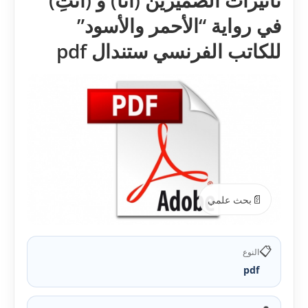
تأثيرات الضميرين (أنا) و (أنتَِ)
في رواية “الأحمر والأسود”
للكاتب الفرنسي ستندال pdf
📄
بحث علمي
📋
النوع
pdf