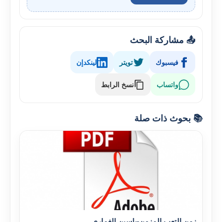
📤 مشاركة البحث
فيسبوك
تويتر
لينكدإن
واتساب
نسخ الرابط
📚 بحوث ذات صلة
زمن التعب المزمن-ياسين الغماري