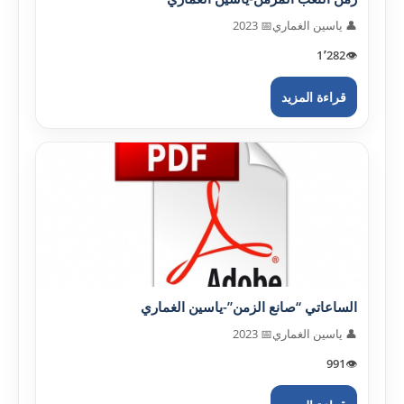
👤 ياسين الغماري
📅 2023
1٬282
👁️
قراءة المزيد
الساعاتي “صانع الزمن”-ياسين الغماري
👤 ياسين الغماري
📅 2023
991
👁️