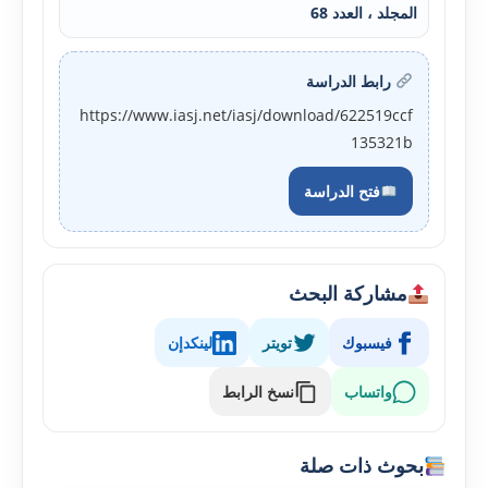
المجلد ، العدد 68
رابط الدراسة
https://www.iasj.net/iasj/download/622519ccf
135321b
فتح الدراسة
مشاركة البحث
فيسبوك
تويتر
لينكدإن
واتساب
نسخ الرابط
بحوث ذات صلة