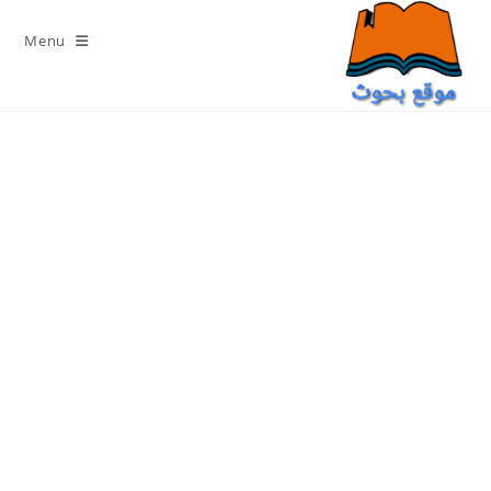
Ski
t
Menu
conten