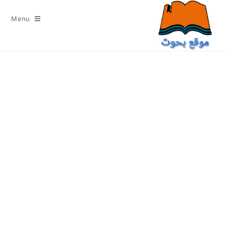
Ski
t
Menu
conten