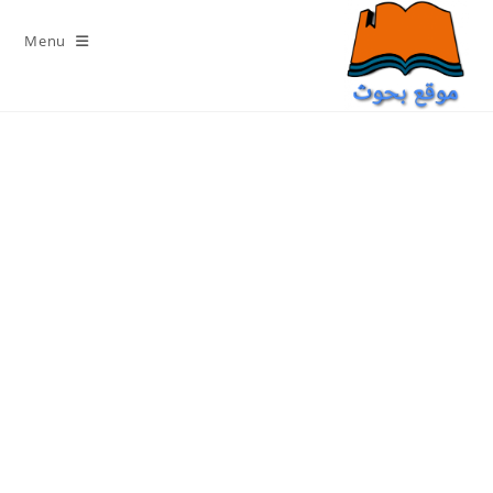
Ski
t
Menu
conten