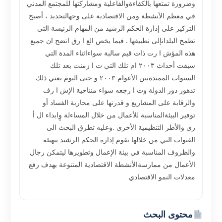
وضرورة تمتعها بالكفاءةوالفاعلية ومشاركتها للمجتمع المدني
في معظم الأنشطة ومن الاقتصادية على وجهالتحديد ، أصبح
التركيز على إدارة الحكم الرشيد من المهام الرئيسة التي
تطمح البلدانإلى تطبيقها . فيما يخص الع ا رق اتضح ان جميع
هذه المؤش ا رت ذات قيم سالبة سواءاثناء المدة التي
سبقت أحداث ٢٠٠٣ ام تلك التي ت ا زمنت بعد تلك
السنوات الممتدةبين الأعوام ٢٠٠٣ و حتى اليوم يعني ذلك
تدهور دور الدولة وت ا رجعه سواء منناحية الإش ا رف
والرقابة على المشاريع و قدرتها على محاربة الفساد أو
توفير البيئةالمناسبة للأعمال من خلال المساءلة وٕابداء ال أ
ري والأطر التنظيمية الأخرى .وعليه تطرق البحث الى
القنوات التي من خلالها تقوم إدارة الحكم الرشيد بتهيئة
والظروف المناسبة في بيئة الإعمال وتطويرها ليتمكن رجال
الأعمال من ممارسةالأنشطة الاقتصادية المتنوعة بهدف رفع
معدلات النمو الاقتصادي
محتوى البحث