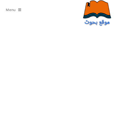
Ski
t
Menu
conten