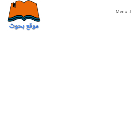
Ski
t
Menu
conten