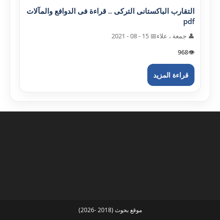
التقارب الباکستانى الترکى .. قراءة فى الدوافع والمآلات
pdf
👤 جمعة ، علاء
📅 15 - 08 - 2021
968
👁️
قراءة المزيد
موقع بحوث (2018 -2026)