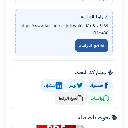
🔗 رابط الدراسة
https://www.iasj.net/iasj/download/fd31a3c89
6f1d430
📖 فتح الدراسة
📤 مشاركة البحث
فيسبوك
تويتر
لينكدإن
واتساب
نسخ الرابط
📚 بحوث ذات صلة