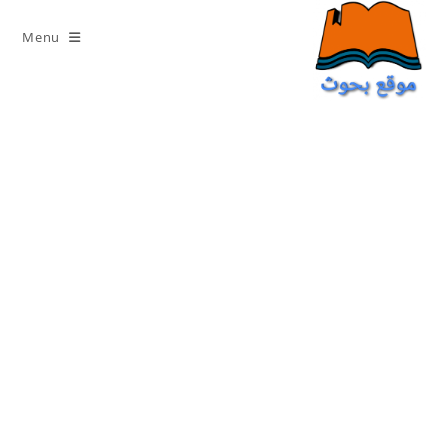
Ski
t
Menu
conten