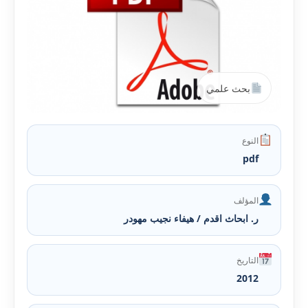
بحث علمي
النوع
pdf
المؤلف
ر. ابحاث اقدم / هيفاء نجيب مهودر
التاريخ
2012