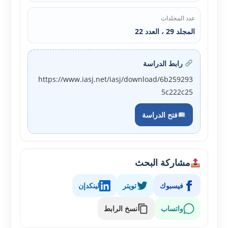
عدد المجلدات
المجلد 29 ، العدد 22
رابط الدراسة
https://www.iasj.net/iasj/download/6b259293
5c222c25
فتح الدراسة
مشاركة البحث
فيسبوك
تويتر
لينكدإن
واتساب
نسخ الرابط