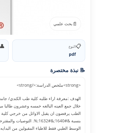
📄
بحث علمي
👤
📋
النوع
pdf
📝 نبذة مختصرة
<strong>ملخص الدراسة:</strong>
الهدف :معرفة اراء طلبه كلية طب الكندي/ جامع
خلال جمع العينه البالغه خمسه وعشرون طالبا من
بنسبة &#1640;&#1632;%. ا
الوسط الطبي فقط للاطباء المقبولين من البداي