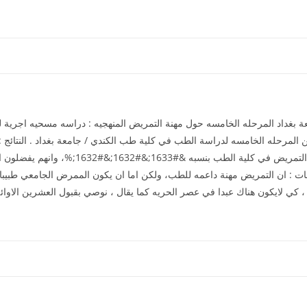
ة بغداد المرحله الخامسه حول مهنة التمريض المنهجيه : دراسه مسحيه اجرية
 المرحله الخامسه لدراسة الطب في كلية طب الكندي / جامعة بغداد . النتائج :ا
الطب يرفضون ان يقبل الاوائل من خرجي كلية الت
لتوصيات والمقترحات : ان التمريض مهنة داعمه للطب، ولكن اما ان يكون الممرض الجامعي 
ه ، كي لايكون هناك عبدا في عصر الحريه كما يقال ، نوصي بقبول العشرين الا