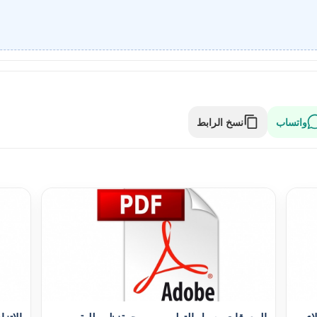
واتساب
نسخ الرابط
اء
المعوقات وسبل التطوير من وجهةنظر طلبة
الإتزا