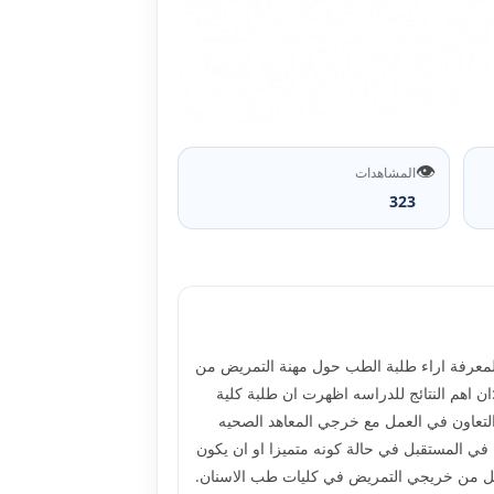
👁️
المشاهدات
323
 لمعرفة اراء طلبة الطب حول مهنة التمريض من
ن اهم النتائج للدراسه اظهرت ان طلبة كلية
مريض في كلية الطب بنسبه &#1633;&#1632;&#1632;%، وانهم يفضلون التعاون في العمل مع خرجي المعاهد الصحيه
طبيبا في المستقبل في حالة كونه متميزا او ان يكون
وائل من خريجي التمريض في كليات طب الاسنان.