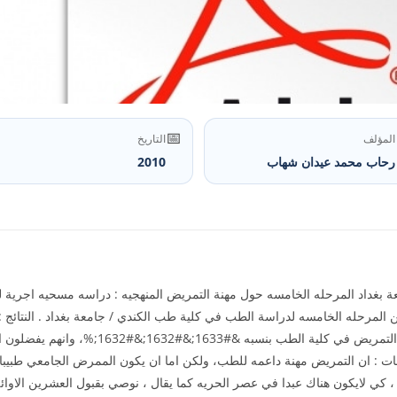
📅
المؤلف
التاريخ
رحاب محمد عيدان شهاب
2010
ة بغداد المرحله الخامسه حول مهنة التمريض المنهجيه : دراسه مسحيه اجرية
 المرحله الخامسه لدراسة الطب في كلية طب الكندي / جامعة بغداد . النتائج :ا
الطب يرفضون ان يقبل الاوائل من خرجي كلية الت
لتوصيات والمقترحات : ان التمريض مهنة داعمه للطب، ولكن اما ان يكون الممرض الجامعي 
ه ، كي لايكون هناك عبدا في عصر الحريه كما يقال ، نوصي بقبول العشرين الا