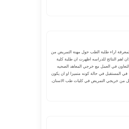
 لمعرفة اراء طلبة الطب حول مهنة التمريض من
ن اهم النتائج للدراسه اظهرت ان طلبة كلية
مريض في كلية الطب بنسبه &#1633;&#1632;&#1632;%، وانهم يفضلون التعاون في العمل مع خرجي المعاهد الصحيه
طبيبا في المستقبل في حالة كونه متميزا او ان يكون
وائل من خريجي التمريض في كليات طب الاسنان.