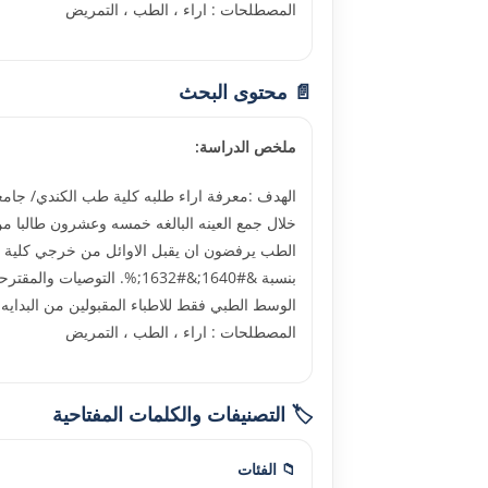
المصطلحات : اراء ، الطب ، التمريض
📄 محتوى البحث
ملخص الدراسة:
الهدف :معرفة اراء طلبه كلية طب الكندي/ جامع
خلال جمع العينه البالغه خمسه وعشرون طالبا من
بنسبة &#1640;&#1632;%. ا
الوسط الطبي فقط للاطباء المقبولين من البداي
المصطلحات : اراء ، الطب ، التمريض
🏷️ التصنيفات والكلمات المفتاحية
📁 الفئات