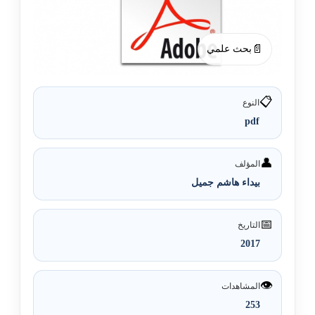
📄
بحث علمي
📋
النوع
pdf
👤
المؤلف
بيداء هاشم جميل
📅
التاريخ
2017
👁️
المشاهدات
253