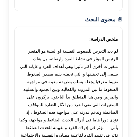
📄 محتوى البحث
ملخص الدراسة:
لم يعد التعرض للضغوط النفسية او البيئية هو المتغير
الرئيس المؤثر في نشاط الفرد وارتقائه، بل هناك
متغيرات أخرى أكثر تأثيرا وهي أهداف الفرد و غاياته التي
يسعى إلى تحقيقها و التي تجعله يقيم مصدر الضغوط
تقييما معرفيا يجعله يسلك بطريقة معينة في مواجهة
الضغوط ما بين المرونة والفعالية وبين الجمود والسلبية
والمرض ومن هذا المنطلق بدأ الباحثون يركزون على
المتغيرات التي تقي الفرد من الآثار الضارة للمواقف
الضاغطة وتدعم قدرته على مواجهة هذه الضغوط ، إذ
تؤدي دورا هاما في أدراك الحدث الضاغط و مواجهته وكما
يأتي : – تؤثر في إدراك الفرد و تقييمه للحدث الضاغط –
تؤثر في تقييم الفرد لفاعلية مصادره النفسية والاجتماعية