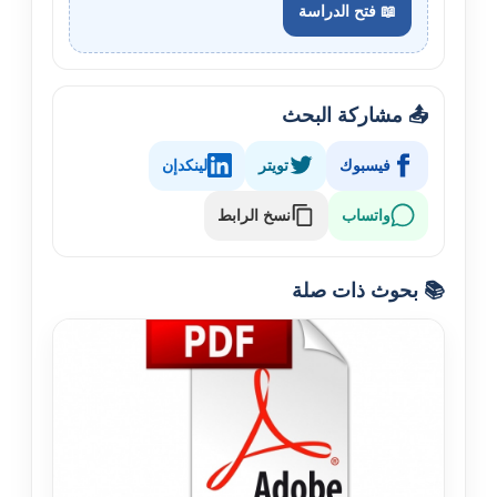
📖 فتح الدراسة
📤 مشاركة البحث
فيسبوك
تويتر
لينكدإن
نسخ الرابط
واتساب
📚 بحوث ذات صلة