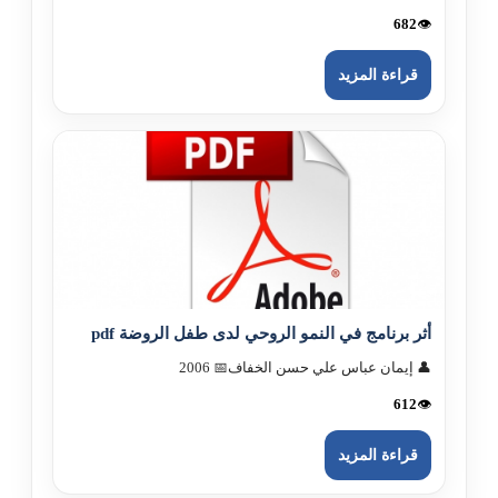
682
👁️
قراءة المزيد
أثر برنامج في النمو الروحي لدى طفل الروضة pdf
👤 إيمان عباس علي حسن الخفاف
📅 2006
612
👁️
قراءة المزيد