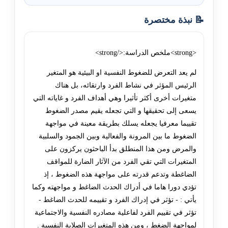
📝 نبذة مختصرة
<strong>ملخص الدراسة:</strong>
لم يعد التعرض للضغوط النفسية او البيئية هو المتغير
الرئيس المؤثر في نشاط الفرد وارتقائه، بل هناك
متغيرات أخرى أكثر تأثيرا وهي أهداف الفرد و غاياته التي
يسعى إلى تحقيقها و التي تجعله يقيم مصدر الضغوط
تقييما معرفيا يجعله يسلك بطريقة معينة في مواجهة
الضغوط ما بين المرونة والفعالية وبين الجمود والسلبية
والمرض ومن هذا المنطلق بدأ الباحثون يركزون على
المتغيرات التي تقي الفرد من الآثار الضارة للمواقف
الضاغطة وتدعم قدرته على مواجهة هذه الضغوط ، إذ
تؤدي دورا هاما في أدراك الحدث الضاغط و مواجهته وكما
يأتي : - تؤثر في إدراك الفرد و تقييمه للحدث الضاغط -
تؤثر في تقييم الفرد لفاعلية مصادره النفسية والاجتماعية
لمواجهة الضغط ، ومن هذه المتغيرات الصلابة النفسية .