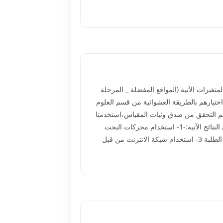
غيرات الأتية (المواقع المفضلة _ المرحلة
اعات الاستخدام _ مكان الاستخدام) تتألف العينة من (50) طالب وطالبة تم اختيارهم بالطريقة العشوائية من قسم العلوم
ية للعلوم الانسانية -جامعة تكريت، قامت الباحثتان ببناء مقياس اثار الانترنيت يتضمن (30) فقرة ،وتم التحقق من صدق وثبات المقياس،استخدمتا
الوسائل الإحصائية الآتية:(معادلة ألفا- كرونباخ ، المتوسط الحسابي ،الانحراف المعياري ، التكرار، النسبة المئوية). تم التوصل إلى النتائج الآتية:-1- استخدام محركات البحث
الاجنبية من قبل طلبة جامعة تكريت.2-استخدام طلبة جامعة تكريت للبريد الالكتروني كوسيلة لأرسال واستقبال المعلومات بين الطلبة 3- استخدام شبكة الانترنت من قبل