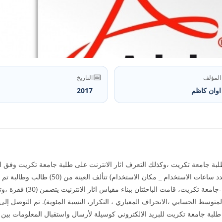
📅
المؤلف
التاريخ
اوان كاظم
2017
بة جامعة تكريت ،وكذلك التعرف اثار الانترنت على طلبة جامعة تكريت وفق المت
الدراسية_عدد مرات استخدام شبكة الانترنت _عدد س
التربوية والنفسية – كلية الترب