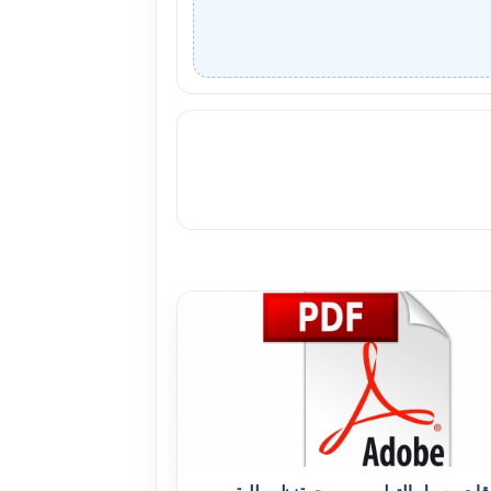
قات وسبل التطوير من وجهةنظر طلبة