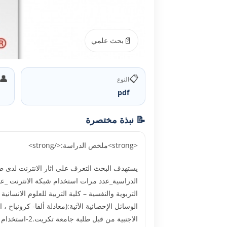
📄
بحث علمي
👤
📋
النوع
pdf
📝 نبذة مختصرة
<strong>ملخص الدراسة:</strong>
يستهدف البحث التعرف على اثار الانترنت لدى طل