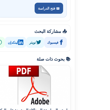
📖 فتح الدراسة
📤 مشاركة البحث
فيسبوك
تويتر
لينكدإن
📚 بحوث ذات صلة
استعمال طريقة المحاكاة المعتمدة على الوكل