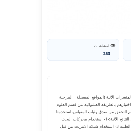
👁️
المشاهدات
253
غيرات الأتية (المواقع المفضلة _ المرحلة
اعات الاستخدام _ مكان الاستخدام) تتألف العينة من (50) طالب وطالبة تم اختيارهم بالطريقة العشوائية من قسم العلوم
ية للعلوم الانسانية -جامعة تكريت، قامت الباحثتان ببناء مقياس اثار الانترنيت يتضمن (30) فقرة ،وتم التحقق من صدق وثبات المقياس،استخدمتا
الوسائل الإحصائية الآتية:(معادلة ألفا- كرونباخ ، المتوسط الحسابي ،الانحراف المعياري ، التكرار، النسبة المئوية). تم التوصل إلى النتائج الآتية:-1- استخدام محركات البحث
الاجنبية من قبل طلبة جامعة تكريت.2-استخدام طلبة جامعة تكريت للبريد الالكتروني كوسيلة لأرسال واستقبال المعلومات بين الطلبة 3- استخدام شبكة الانترنت من قبل