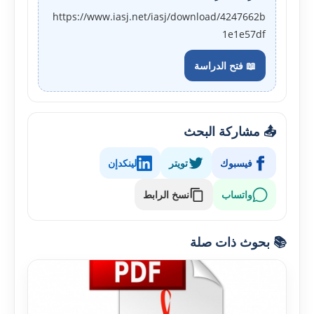
https://www.iasj.net/iasj/download/4247662b
1e1e57df
📖 فتح الدراسة
📤 مشاركة البحث
فيسبوك
تويتر
لينكدإن
واتساب
نسخ الرابط
📚 بحوث ذات صلة