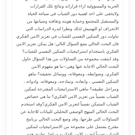
الحرية والمسؤولية ازاء قراراته ونتائج تلك القرارات
ولايخفى على احد اهمية دور الشباب في صياغة الحياة
والمستقبل للمجتمع وحماية هويته وثقافته وصيانتها من
الانحراف او التهميش لذلك ونظرا لندرة الدراسات التي
تناولت دور التمكين النفسي للشباب في تعزيز الامن الفكري
فان البحث الحالي يضع السؤال التالي: هل يمكن تعزيز الامن
الفكري باستخدام استراتيجيات التمكين النفسي للشباب؟
وقد انبثقت مجموعة من التساؤلات من هذا السؤال حاول
البحث الحالي الاجابة عنها وهي:–ما هو مفهوم الامن
الفكري، وضوابطه، ومعوقاته، ووسائل تحقيقه؟-ماهو
التمكين النفسي ، وابعاده، ونماذجه، ومعوقاته، وادواته ،
ومراحل تطبيقه؟-ماهي الاستراتيجيات المقترحة لتمكين
الشباب نفسياً من تعزيز الامن الفكري؟-ما هي خصائص
الشباب المتمكن نفسياً لتعزيز الامن الفكري؟وقد استخدم
البحث الحالي المنهج الوصفي التحليلي للبيانات للاجابة عن
التساؤلات التي طرحها، وقد وضع البحث الحالي برنامج
مقترح يشتمل على مجموعة من الاستراتيجيات لتمكين
الشباب نفسياً لتعزيز الامن الفكريو مراحل تطبيق هذه