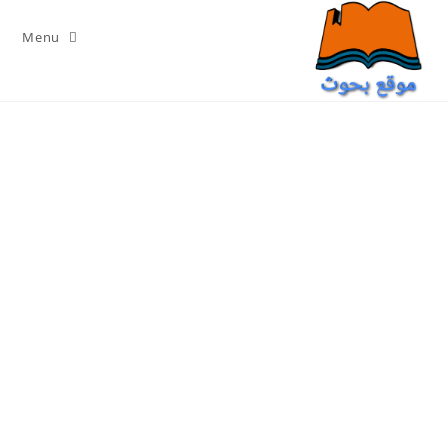
Ski
t
Menu
conten