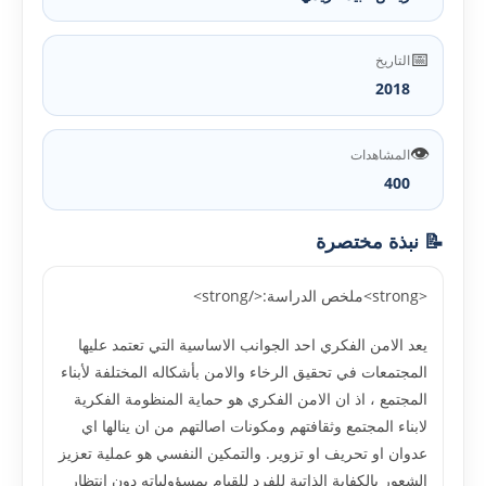
📅
التاريخ
2018
👁️
المشاهدات
400
📝 نبذة مختصرة
<strong>ملخص الدراسة:</strong>
يعد الامن الفكري احد الجوانب الاساسية التي تعتمد عليها
المجتمعات في تحقيق الرخاء والامن بأشكاله المختلفة لأبناء
المجتمع ، اذ ان الامن الفكري هو حماية المنظومة الفكرية
لابناء المجتمع وثقافتهم ومكونات اصالتهم من ان ينالها اي
عدوان او تحريف او تزوير. والتمكين النفسي هو عملية تعزيز
الشعور بالكفاية الذاتية للفرد للقيام بمسؤولياته دون انتظار