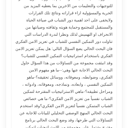
للتوجيهات والتعليمات من الاخرين بما يعطيه المزيد من
الحرية والمسؤولية ازاء قراراته ونتائج تلك القرارات
ولايخفى على احد اهمية دور الشباب في صياغة الحياة
والمستقبل للمجتمع وحماية هويته وثقافته وصيانتها من
الانحراف او التهميش لذلك ونظرا لندرة الدراسات التي
تناولت دور التمكين النفسي للشباب في تعزيز الامن الفكري
فان البحث الحالي يضع السؤال التالي: هل يمكن تعزيز الامن
الفكري باستخدام استراتيجيات التمكين النفسي للشباب؟
وقد انبثقت مجموعة من التساؤلات من هذا السؤال حاول
البحث الحالي الاجابة عنها وهي:--ما هو مفهوم الامن
الفكري، وضوابطه، ومعوقاته، ووسائل تحقيقه؟-ماهو
التمكين النفسي ، وابعاده، ونماذجه، ومعوقاته، وادواته ،
ومراحل تطبيقه؟-ماهي الاستراتيجيات المقترحة لتمكين
الشباب نفسياً من تعزيز الامن الفكري؟-ما هي خصائص
الشباب المتمكن نفسياً لتعزيز الامن الفكري؟وقد استخدم
البحث الحالي المنهج الوصفي التحليلي للبيانات للاجابة عن
التساؤلات التي طرحها، وقد وضع البحث الحالي برنامج
مقترح يشتمل على مجموعة من الاستراتيجيات لتمكين