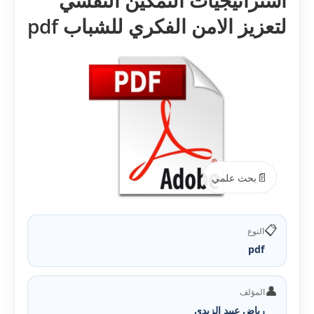
استراتيجيات التمكين النفسي
لتعزيز الامن الفكري للشباب pdf
📄
بحث علمي
📋
النوع
pdf
👤
المؤلف
رياض عبيد الزيدي