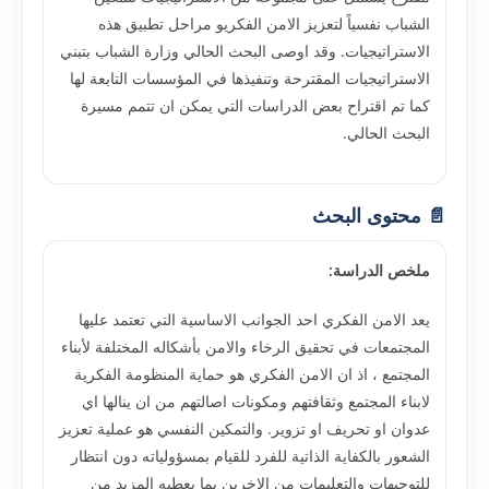
الشباب نفسياً لتعزيز الامن الفكريو مراحل تطبيق هذه
الاستراتيجيات. وقد اوصى البحث الحالي وزارة الشباب بتبني
الاستراتيجيات المقترحة وتنفيذها في المؤسسات التابعة لها
كما تم اقتراح بعض الدراسات التي يمكن ان تتمم مسيرة
البحث الحالي.
📄 محتوى البحث
ملخص الدراسة:
يعد الامن الفكري احد الجوانب الاساسية التي تعتمد عليها
المجتمعات في تحقيق الرخاء والامن بأشكاله المختلفة لأبناء
المجتمع ، اذ ان الامن الفكري هو حماية المنظومة الفكرية
لابناء المجتمع وثقافتهم ومكونات اصالتهم من ان ينالها اي
عدوان او تحريف او تزوير. والتمكين النفسي هو عملية تعزيز
الشعور بالكفاية الذاتية للفرد للقيام بمسؤولياته دون انتظار
للتوجيهات والتعليمات من الاخرين بما يعطيه المزيد من