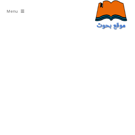
Ski
t
Menu
conten