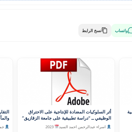
واتساب
نسخ الرابط
ية
أثر السلوکيات المضادة للإنتاجية على الاحتراق
التقا
الوظيفي ــ “دراسة تطبيقية على جامعة الزقازيق”
والمآلا
اسراء عبدالرحمن احمد السيد
2023
جمع