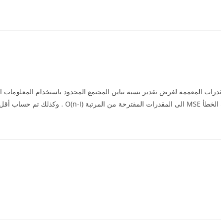
رات المعممة لغرض تقدير نسبة تباين المجتمع المحدود باستخدام المعلومات الم
حيث تم أشتقاق مقدار التحيز ومتوسطه مربعات الخطأ MSE ال