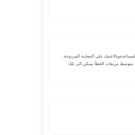
ساعدةوبالاعتماد على المعاينة المزدوجة .
ى المقدرات المقترحة من المرتبة O(n-I) . وكذلك تم حساب أقل متوسط مربعات الخطأ ممكن الى تلك