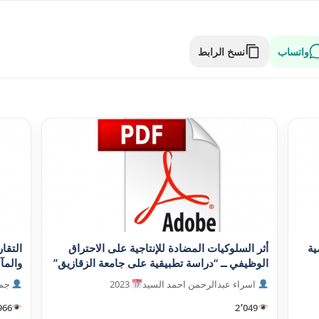
واتساب
نسخ الرابط
ية
أثر السلوکيات المضادة للإنتاجية على الاحتراق
التقا
الوظيفي ــ “دراسة تطبيقية على جامعة الزقازيق”
والمآلا
اسراء عبدالرحمن احمد السيد
2023
جمع
966
2٬049