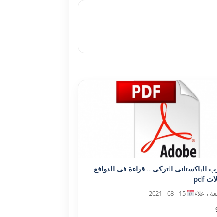
رب الباکستانى الترکى .. قراءة فى الدوافع
ت pdf
ة ، علاء
15 - 08 - 2021