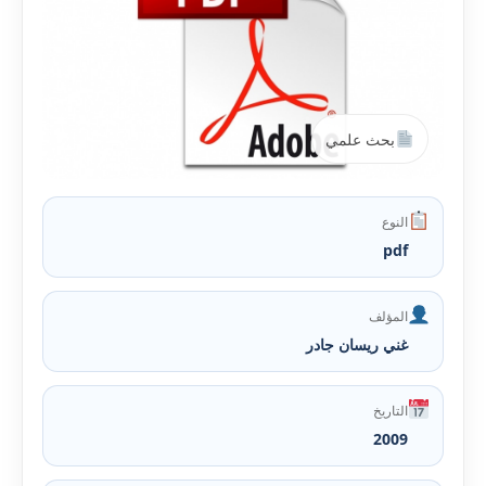
بحث علمي
النوع
pdf
المؤلف
غني ريسان جادر
التاريخ
2009