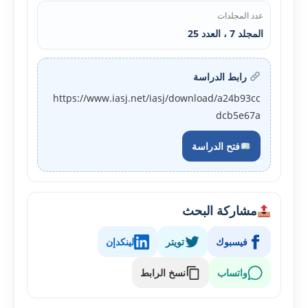
عدد المجلدات
المجلد 7 ، العدد 25
رابط الدراسة
https://www.iasj.net/iasj/download/a24b93cc
dcb5e67a
فتح الدراسة
مشاركة البحث
فيسبوك
تويتر
لينكدإن
واتساب
نسخ الرابط