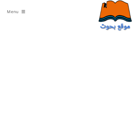
Ski
t
Menu
conten