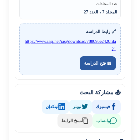
عدد المجلدات
المجلد 7 ، العدد 27
🔗 رابط الدراسة
https://www.iasj.net/iasj/download/788095e2420fda
21
📖 فتح الدراسة
📤 مشاركة البحث
فيسبوك
تويتر
لينكدإن
نسخ الرابط
واتساب