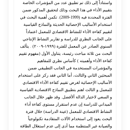
واستناداً إلى ذلك تم تطبيق عدد من المؤشرات الخاصة
بتقييم الأداء في هذا البحث وذلك لتحقيق المذكور ضمن
الفترة المحددة فيه (1999-2009). تكمن أهمية البحث في
استخدام الأساليب الإحصائية الحديثة والنماذج القياسية
لتقييم كفاءة الأداء للنشاط الاقتصادي للمعمل اعتماداً
على الجانب النظري للدراسة و تقارير النشاط الإنتاجي
السنوي الصادر عن المعمل للفترة (١٩٩٩-٢٠٠٩) . يتألف
البحث من ثلاثة مباحث رئيسة، يتناول الأول (مفهوم تقييم
كفاءة الأداء وأهميته ) كأساس نظري للمفاهيم
والمؤشرات المستخدمة في الجانب التطبيقي ضمن
المبحثين الثاني والثالث، أما الثاني فقد ركز على استخدام
الأساليب الإحصائية لغرض تقييم كفاءة الأداء الاقتصادي
للمعمل.و الثالث اهتم بتطبيق النماذج الاقتصادية القياسية
و السعي لاختيار الدالة ألأفضل. وقد ظهر خلال الجانب
الميداني للدراسة إن عدم استقرار مستوى كفاءة أداء
النشاط الاقتصادي للمعمل (عينة الدراسة) خلال فترة
البحث يعود إلى استخدام الآلات المتقادمة تكنولوجياً
والصيانة غير المنتظمة مما أدى إلى عدم استغلال الطاقة