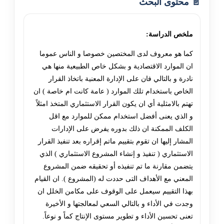
📄 محتوى البحث
ملخص الدراسة:
كما هو معروف لدى المختصين خصوصا و الناس عموما
ان الموارد الاقتصادية و بشكل خاص الطبيعية منها هي
نادرة و بالتالي فان على الإدارة المعنية باتخاذ القرار
الخاص باستخدام تلك الموارد ( عامة كانت ام خاصة ) ان
تهتم بالامثلية أي ان يكون القرار الاستثماري المتخذ امثلاً
و الذي يعنى أفضل استخدام ممكن للموارد مع اقل
الكلف الممكنة ان ذلك بدوره يفرض على الإدارات
المشار إليها ان تقوم بتقييم ماتم إقراره بعد تنفيذ القرار
الاستثماري ( تنفيذ و إنشاء المشروع الاستثماري ) الذي
يتضمن مقارنة ما تم تنفيذه أو تحقيقه ضمن المشروع
المعني مع الأهداف التى حددت له (المشروع ). ان القيام
بهذا التقييم سيعمل على الوقوف على مكامن الخلل ان
وجدت في الأداء و بالتالي السعي لمعالجتها و الأخيرة
تعنى تحسين الأداء و تطوير مستوى الإنتاج كماً و نوعاً.