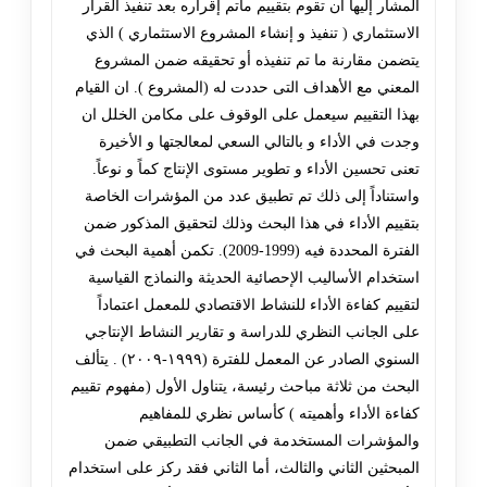
المشار إليها ان تقوم بتقييم ماتم إقراره بعد تنفيذ القرار
الاستثماري ( تنفيذ و إنشاء المشروع الاستثماري ) الذي
يتضمن مقارنة ما تم تنفيذه أو تحقيقه ضمن المشروع
المعني مع الأهداف التى حددت له (المشروع ). ان القيام
بهذا التقييم سيعمل على الوقوف على مكامن الخلل ان
وجدت في الأداء و بالتالي السعي لمعالجتها و الأخيرة
تعنى تحسين الأداء و تطوير مستوى الإنتاج كماً و نوعاً.
واستناداً إلى ذلك تم تطبيق عدد من المؤشرات الخاصة
بتقييم الأداء في هذا البحث وذلك لتحقيق المذكور ضمن
الفترة المحددة فيه (1999-2009). تكمن أهمية البحث في
استخدام الأساليب الإحصائية الحديثة والنماذج القياسية
لتقييم كفاءة الأداء للنشاط الاقتصادي للمعمل اعتماداً
على الجانب النظري للدراسة و تقارير النشاط الإنتاجي
السنوي الصادر عن المعمل للفترة (١٩٩٩-٢٠٠٩) . يتألف
البحث من ثلاثة مباحث رئيسة، يتناول الأول (مفهوم تقييم
كفاءة الأداء وأهميته ) كأساس نظري للمفاهيم
والمؤشرات المستخدمة في الجانب التطبيقي ضمن
المبحثين الثاني والثالث، أما الثاني فقد ركز على استخدام