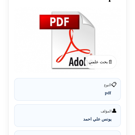
📄
بحث علمي
📋
النوع
pdf
👤
المؤلف
يونس علي احمد