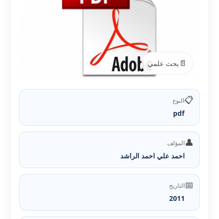
📄
بحث علمي
📋
النوع
pdf
👤
المؤلف
احمد علي احمد الراشد
📅
التاريخ
2011