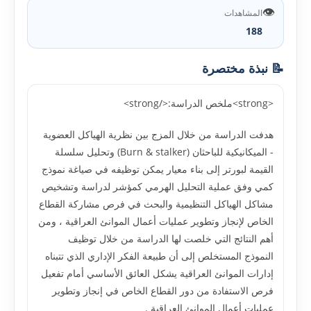
👁️
المشاهدات
188
📝 نبذة مختصرة
<strong>ملخص الدراسة:</strong>
هدفت الدراسة من خلال المزج بين نظرية الهياكل العضوية
- الميكانيكية للباحثان (Burn & stalker) وتحليل سلسلة
القيمة لبورتر إلى بناء معيار يمكن توظيفه في صياغة نموذج
كمي وفق عملية التحليل الهرمي كمؤشر لدراسة وتشخيص
مشاكل الهياكل التنظيمية والبحث في فرص مشاركة القطاع
الخاص لإنجاز وتطوير عمليات أعمال الموانئ العراقية ، ومن
أهم النتائج التي خلصت لها الدراسة من خلال توظيف
النموذج المستخلص إلى أن طبيعة الفكر الإداري الذي تتبناه
إدارات الموانئ العراقية يشكل العائق الأساسي أمام تفعيل
فرص الاستفادة من دور القطاع الخاص في إنجاز وتطوير
عمليات أعمال الموانئ العراقية .