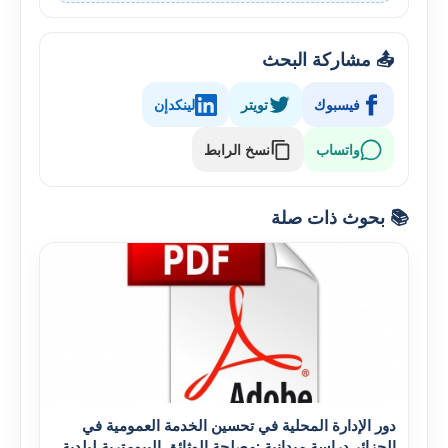
📤 مشاركة البحث
فيسبوك
تويتر
لينكدإن
واتساب
نسخ الرابط
📚 بحوث ذات صلة
دور الإدارة المحلية في تحسين الخدمة العمومية في
الجزائر دراسة ميدانية :مصلحة الوثائق البيومترية لبلدية