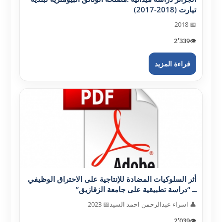
تيارت (2018-2017)
📅 2018
2٬339
👁️
قراءة المزيد
أثر السلوکيات المضادة للإنتاجية على الاحتراق الوظيفي
ــ “دراسة تطبيقية على جامعة الزقازيق”
👤 اسراء عبدالرحمن احمد السيد
📅 2023
2٬039
👁️