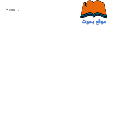
Ski
t
Menu
conten