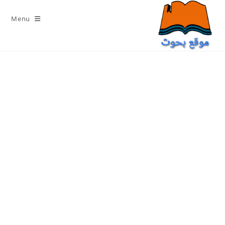
Ski
t
Menu
conten