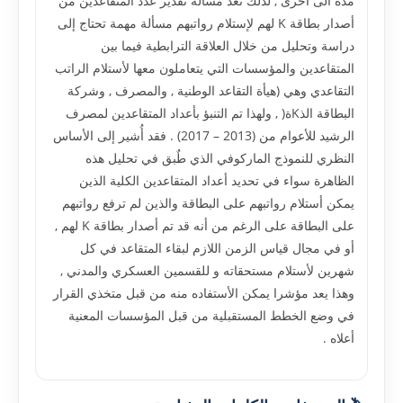
مدة الى أخرى , لذلك تعد مسألة تقدير عدد المتقاعدين من
أصدار بطاقة K لهم لإستلام رواتبهم مسألة مهمة تحتاج إلى
دراسة وتحليل من خلال العلاقة الترابطية فيما بين
المتقاعدين والمؤسسات التي يتعاملون معها لأستلام الراتب
التقاعدي وهي (هيأة التقاعد الوطنية , والمصرف , وشركة
البطاقة الذKة( , ولهذا تم التنبؤ بأعداد المتقاعدين لمصرف
الرشيد للأعوام من (2013 – 2017) . فقد أُشير إلى الأساس
النظري للنموذج الماركوفي الذي طٌبق في تحليل هذه
الظاهرة سواء في تحديد أعداد المتقاعدين الكلية الذين
يمكن أستلام رواتبهم على البطاقة والذين لم ترفع رواتبهم
على البطاقة على الرغم من أنه قد تم أصدار بطاقة K لهم ,
أو في مجال قياس الزمن اللازم لبقاء المتقاعد في كل
شهرين لأستلام مستحقاته و للقسمين العسكري والمدني ,
وهذا يعد مؤشرا يمكن الأستفاده منه من قبل متخذي القرار
في وضع الخطط المستقبلية من قبل المؤسسات المعنية
أعلاه .