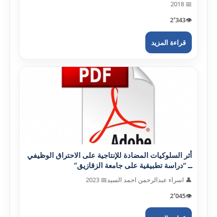
📅 2018
2٬343
👁️
قراءة المزيد
أثر السلوکيات المضادة للإنتاجية على الاحتراق الوظيفي
ــ “دراسة تطبيقية على جامعة الزقازيق”
👤 اسراء عبدالرحمن احمد السيد
📅 2023
2٬045
👁️