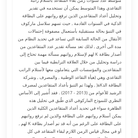
متوسط عدد سنوات زمن بقاء المتقاعد بأستلام راتبه
التقاعدي وهذا المتوسط يمكن أن نستخدمه في تقدير
وتحليل أعداد المتقاعدين الذين ترفع رواتبهم على البطاقة
الذكية في السنوات القادمة , حيث تسهم سلاسل ماركوف
في التنبؤ بحالة مستقبلية بأستعمال مصفوفة إحتمالات
الأنتقال من الحالة السابقة التي تساعد في تحديد النظام من
مدة الى أخرى , لذلك تعد مسألة تقدير عدد المتقاعدين من
أصدار بطاقة K لهم لإستلام رواتبهم مسألة مهمة تحتاج إلى
دراسة وتحليل من خلال العلاقة الترابطية فيما بين
المتقاعدين والمؤسسات التي يتعاملون معها لأستلام الراتب
التقاعدي وهي (هيأة التقاعد الوطنية , والمصرف , وشركة
البطاقة الذKة( , ولهذا تم التنبؤ بأعداد المتقاعدين لمصرف
الرشيد للأعوام من (2013 - 2017) . فقد أُشير إلى الأساس
النظري للنموذج الماركوفي الذي طٌبق في تحليل هذه
الظاهرة سواء في تحديد أعداد المتقاعدين الكلية الذين
يمكن أستلام رواتبهم على البطاقة والذين لم ترفع رواتبهم
على البطاقة على الرغم من أنه قد تم أصدار بطاقة K لهم ,
أو في مجال قياس الزمن اللازم لبقاء المتقاعد في كل