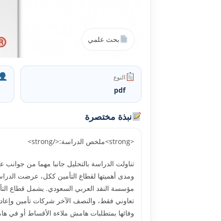
بحث علمي
النوع
pdf
نبذة مختصرة
<strong>ملخص الدراسة:</strong>
تناولت الدراسة بالتحليل جانبا مهما من جوانب 
ومدى أهميتها لقطاع التأمين ككل، عرضت الدراسة
تعاوني فقط، والنصف الآخر شركات تأمين وإعادة
وفائها بمتطلبات هامش ملاءة الأقساط أو في هام