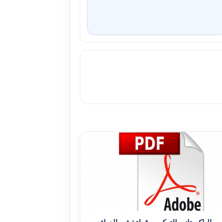
رب الباکستانى الترکى .. قراءة فى الدوافع