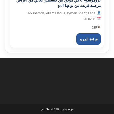
كروموسوم 8 في مولود من فلسطين يعاني من أعراض
مرضية فريدة من نوعها pdf
Abuhamda, Allam Elsous, Aymen Sharif, Fadel
26-02-19
629
قراءة المزيد
موقع بحوث (2018 -2026)