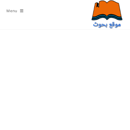
Ski
t
Menu
conten