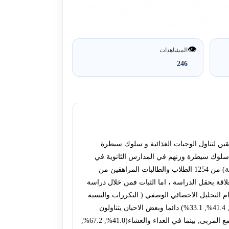
👁️
المشاهدات
246
هقين لتناول الوجبات الغذائية و سلوك سيطرة
ى سلوك سيطرة وزنهم في المدارس الثانوية في
مدينة بغداد للفترة من 20 من شهر نيسان لعام 2013 الى نهاية تشرين الاول لعام 2014 .اختيرت عينة عشوائية (غير محتملة) ,( غرضية) من 1254 الطلاب والطالبات المراهقين من
لاقة بحقل الدراسة ، اما الثبات فمن خلال دراسة
 ذات متعدد. حللت المعلومات باستخدام التحليل الاحصائي الوصفي ( التكررات والنسبة
المئوية) ,والتحليل الاحصائيالاستنتاجي ( مربع – كاي). النتائج: اثبتت الدراسة ان معظم العينة (38.4%, 40.3%, 40.3%, 31.4%, 38.5%, 41.4%, 33.1%) دائما وبعض الاحيان يتناولون
الوجبات الغنية بالدهون والنشويات والمواد السكرية ونراها في وجبة الافطار مثل البيض والخضروات المقلية وايضا القشطة والزبدة مع المربى, بينما في الغداء والعشاء(41.0%, 67.2%,