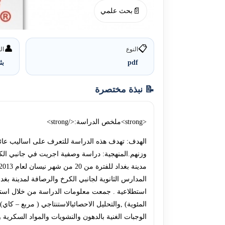
📄
بحث علمي
👤
📋
النوع
ال
pdf
بث
📝 نبذة مختصرة
<strong>ملخص الدراسة:</strong>
الهدف: تهدف هذه الدراسة للتعرف على اساليب عائلة ا
وزنهم.المنهجية: دراسة وصفية اجريت في جانبي الكر
المدارس الثانوية لجانبي الكرخ والرصافة لمدينة بغ