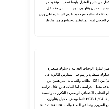
ائر الهمبركر والفلافل من خارج المنزل وايضا نصف العينة بعض
 مثل الخضروات الطازجة المطبوخة في المنزل, اكثر من ثلث ونصف العينة(37.4%)و(38.1%) يوميا وبعض الاحيان يتناولون الوجبات السريعة داخل
 ذات دلالة احصائية مع جميع طرق السيطرة على وزن
طعام الصحي لمنع المراهقين وحمايتهم من مخاطر
هقين لتناول الوجبات الغذائية و سلوك سيطرة
ى سلوك سيطرة وزنهم في المدارس الثانوية في
مدينة بغداد للفترة من 20 من شهر نيسان لعام 2013 الى نهاية تشرين الاول لعام 2014 .اختيرت عينة عشوائية (غير محتملة) ,( غرضية) من 1254 الطلاب والطالبات المراهقين من
لاقة بحقل الدراسة ، اما الثبات فمن خلال دراسة
 ذات متعدد. حللت المعلومات باستخدام التحليل الاحصائي الوصفي ( التكررات والنسبة
المئوية) ,والتحليل الاحصائيالاستنتاجي ( مربع – كاي). النتائج: اثبتت الدراسة ان معظم العينة (38.4%, 40.3%, 40.3%, 31.4%, 38.5%, 41.4%, 33.1%) دائما وبعض الاحيان يتناولون
الوجبات الغنية بالدهون والنشويات والمواد السكرية ونراها في وجبة الافطار مثل البيض والخضروات المقلية وايضا القشطة والزبدة مع المربى, بينما في الغداء والعشاء(41.0%, 67.2%,