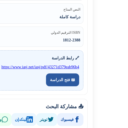
النص المتاح
دراسة كاملة
ISBN الترقيم الدولي
1812-2388
🔗 رابط الدراسة
https://www.iasj.net/iasj/pdf/43271d379eab96b4
📖 فتح الدراسة
📤 مشاركة البحث
فيسبوك
تويتر
لينكدإن
و