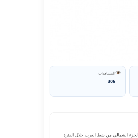
المشاهدات
306
(Zn,Pb, Ni, Cu, Cd) في رواسب خمسة محطات تمتد على مسافة 17 كيلومترا من الجزء الشمالي من شط العرب خلال الفترة