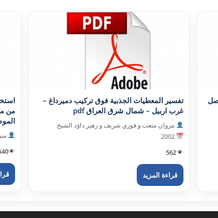
صل
تفسير المعطيات الجذبية فوق تركيب دميرداغ –
استخد
غرب اربيل – شمال شرق العراق pdf
من مع
الموصل
مروان متعب و فوزي شريف و زهير داؤد الشيخ
مني
2002
540
562
قراء
قراءة المزيد