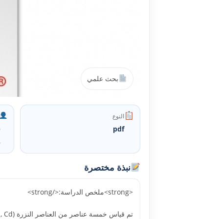
بحث علمي
النوع
ا
pdf
ف
و
نبذة مختصرة
<strong>ملخص الدراسة:</strong>