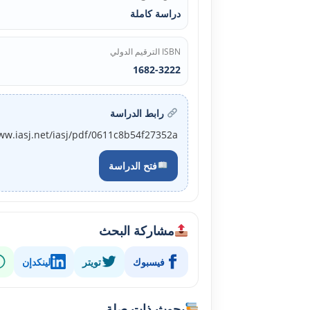
دراسة كاملة
ISBN الترقيم الدولي
1682-3222
رابط الدراسة
ww.iasj.net/iasj/pdf/0611c8b54f27352a
فتح الدراسة
مشاركة البحث
فيسبوك
تويتر
لينكدإن
بحوث ذات صلة