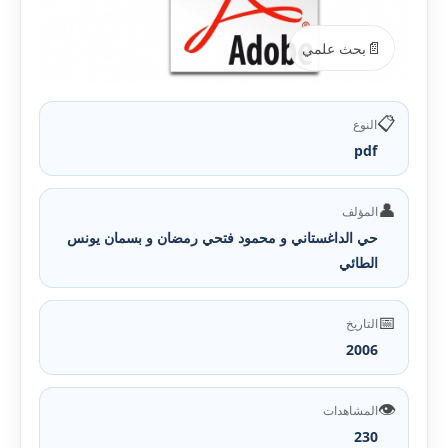
📄
بحث علمي
📋
النوع
pdf
👤
المؤلف
حي الداغستاني و محمود فتحي رمضان و بسمان يونس
الطائي
📅
التاريخ
2006
👁️
المشاهدات
230