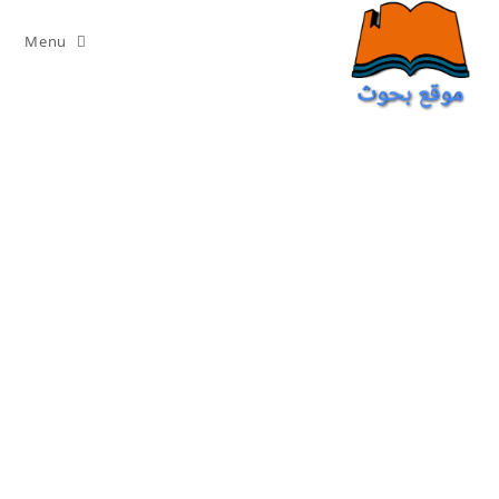
Ski
t
Menu
conten