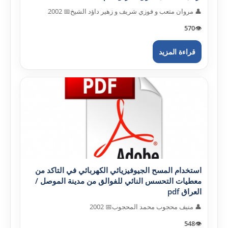
👤 مروان متعب و فوزي شريف و زهير داؤد الشيخ
📅 2002
570
👁️
قراءة المزيد
استخدام المسح الجيوفيزيائي الكهربائي في التاكد من
معطيات التحسس النائي للفوالق من مدينة الموصل /
العراق pdf
👤 منيف محجوب محمد المحجوب
📅 2002
548
👁️