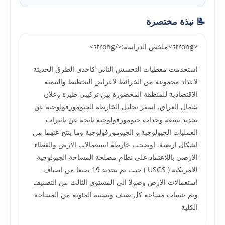
📝 نبذة مختصرة
<strong>ملخص الدراسة:</strong>
استخدمت معطيات التحسس النائي كاحدى الطرق الحديثة
لاعداد مجموعة من الخرائط لاغراض التخطيط والتنمية
الاقتصادية للمنطقة المحصورة بين تركيبي طيرة وعلان
شمال العراق. اسفر تحليل الخارطة الجيومورفولوجية عن
تحديد تسعة وحدات جيومورفولوجية ناتجة عن تاثيرات
العمليات الجيولوجية و الجيومورفولوجية وما ينتج عنهما من
اشكال ارضية. اوضحت خارطة استعمالات الارض والغطاء
الارضي باللاعتماد على نظام مصلحة المساحة الجيولوجية
الامريكية ( USGS ) حيث تم تحديد 19 صنفا من اصناف
استعمالات الارض وصولا الى المستوى الثالث من التصنيف
وتم حساب مساحة كل صنف ونسبته المئوية من المساحة
الكلية