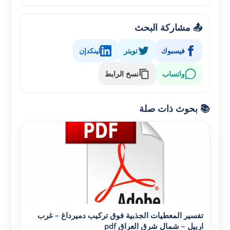
📤 مشاركة البحث
فيسبوك
تويتر
لينكدإن
واتساب
نسخ الرابط
📚 بحوث ذات صلة
تفسير المعطيات الجذبية فوق تركيب دميرداغ – غرب
اربيل – شمال شرق العراق pdf