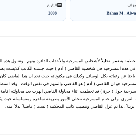
📅
مؤلف
التاريخ
2008
Bahaa M . Alw
المحطمة يتضمن تحليلاً لأشخاص المسرحية والأحداث الدائرة بينهم . وتتناول هذه ال
رية في هذه المسرحية هي شخصية القاضي ( آدم ) حيث جسده الكاتب كلايست بص
 باحثا عن رغباته بكل الوسائل وكذلك في مكنوناته حيث نجد ان هذا القاضي كان كا
 المسرحية هو ان القاضي ( آدم ) هو القاضي والمتهم في نفس الوقت . وقد استط
مسرحية حول ( جرة ) قد تحطمت اثناء محاولة القاضي الهرب بعد محاولته اقامة عل
 القروي .وفي ختام المسرحية تتجلى الأمور بطريقة ساخرة ومتسلسلة حيث 
ا ً .لذا تم عزل القاضي وتنصيب كاتب المحكمة ( لست ) قاضيا ً بدلا ً منه.