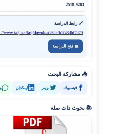
2518-9263
🔗 رابط الدراسة
s://www.iasj.net/iasj/download/62efb1f43dbf7b79
📖 فتح الدراسة
📤 مشاركة البحث
فيسبوك
تويتر
لينكدإن
و
📚 بحوث ذات صلة