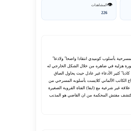
👁️
المشاهدات
226
مسرحية بأسلوب كوميدي انتقادا واضحا ً ولاذعا ً
ورة هزلية في ضاهره من خلال الشكل الخارجي له
ذبا ً كثير الأدعاء غير عادل حيث يحاول الصاق
اع الكاتب الألماني كلايست بأسلوبه المسرحي من
اقة غير شرعية مع (ايفا) الفتاة القروية الصغيرة
يكتشف مفتش المحكمة من ان القاضي هو المذنب