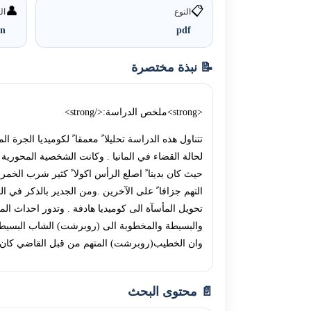
👤
📋
النوع
ال
an
pdf
📝 نبذة مختصرة
<strong>ملخص الدراسة:</strong>
تتناول هذه الدراسة تحليلا ً معمقا ً لكوميديا الجرة 
لحالة القضاء في المانيا . وكانت الشخصية المحو
حيث كان بدينا ً اصلع الرأس اكولا ً كثير شرب الخمر
التهم جزافا ً على الآخرين .ومن الجدير بالذكر في
تحويل المأسآة الى كوميديا هادفة . وتدور احداث ال
والبسيطة والمخطوبة الى (روبرشت) الشاب البسيط
وان الخطيب(روبرشت) المتهم من قبل القاضي كان بريئ
📄 محتوى البحث