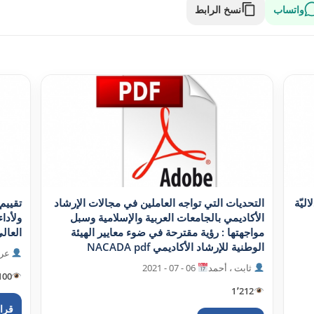
واتساب
نسخ الرابط
ليّة
التحديات التي تواجه العاملين في مجالات الإرشاد
تقييم 
الأکاديمي بالجامعات العربية والإسلامية وسبل
ولأداء
مواجهتها : رؤية مقترحة في ضوء معايير الهيئة
العالي
الوطنية للإرشاد الأکاديمي NACADA pdf
عرا
ثابت ، أحمد
06 - 07 - 2021
100
1٬212
قراء