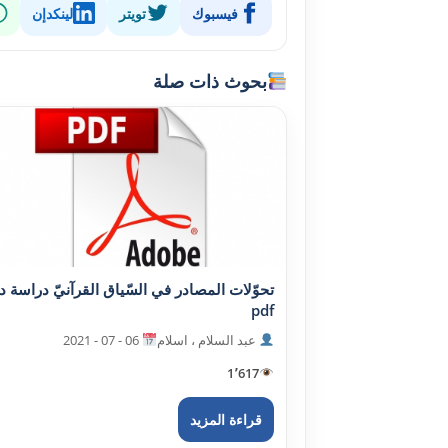
فيسبوك
تويتر
لينكدإن
بحوث ذات صلة
تحوّلات المصادر في السّياق القرآنيّ دراسة دلا
pdf
عبد السلام ، اسلام
06 - 07 - 2021
1٬617
قراءة المزيد