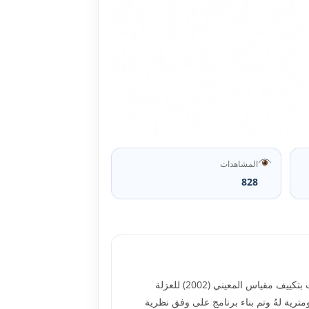
المشاهدات
828
يتناول هذا البحث التعرف على أثر برنامج أرشادي في تخفيف العزلة الاجتماعية لدى طالبات المرحلة المتوسطة، إذ قامت الباحث بتكييف مقياس المعيني (2002) للعزلة
ترية لهُ وتم بناء برنامج على وفق نظرية