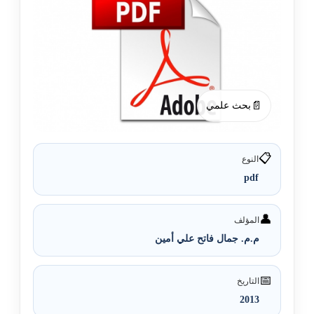
📄
بحث علمي
📋
النوع
pdf
👤
المؤلف
م.م. جمال فاتح علي أمين
📅
التاريخ
2013