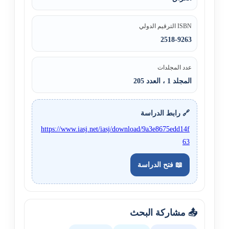
ISBN الترقيم الدولي
2518-9263
عدد المجلدات
المجلد 1 ، العدد 205
🔗 رابط الدراسة
https://www.iasj.net/iasj/download/9a3e8675edd14f
63
📖 فتح الدراسة
📤 مشاركة البحث