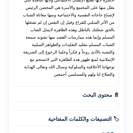
الأسرة لأنها تصنع الإنسان الاجتماعي ولأنها النافذة التي
يطل منها على المجتمع والأسرة هي المحصن الرئيس
لإشباع حاجاته النفسية والاجتماعية ومنها معاناة الشباب
من الأثر السلبي للفراغ وقيل إن النفس إن لم تشغلها
بالحق شغلتك بالباطل وهذه الظاهرة لايمثل الشاب
المسلم وإنما هذه ممارسات القصد منها تشويه سمعة
الشباب المسلم بتقليد التقليدات والظواهر السلبية
والتشبه بالأذى روحاً و فكراً وعلينا الرجوع إلى الشريعة
الإسلامية لمنع ظهور هذه الظاهرة التي لاتنسجم مع
توجهاتنا الأخلاقية والسلوكية ونسال الله وتعالى الهداية
والصلاح لنا ولهم وللمسلمين أجمعين
📄 محتوى البحث
🏷️ التصنيفات والكلمات المفتاحية