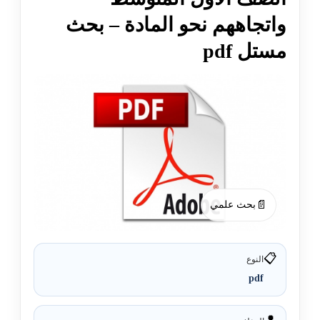
واتجاههم نحو المادة – بحث
مستل pdf
📄
بحث علمي
📋
النوع
pdf