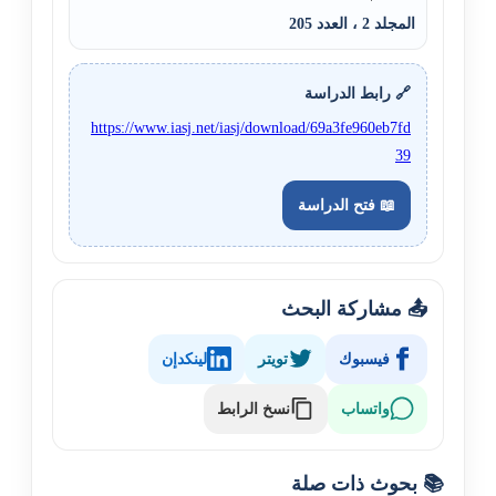
المجلد 2 ، العدد 205
🔗 رابط الدراسة
https://www.iasj.net/iasj/download/69a3fe960eb7fd
39
📖 فتح الدراسة
📤 مشاركة البحث
فيسبوك
تويتر
لينكدإن
نسخ الرابط
واتساب
📚 بحوث ذات صلة