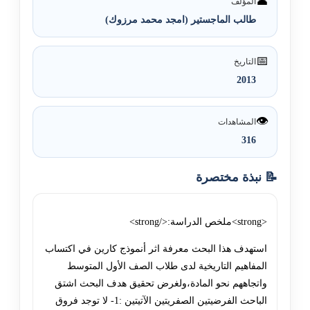
👤
المؤلف
طالب الماجستير (امجد محمد مرزوك)
📅
التاريخ
2013
👁️
المشاهدات
316
📝 نبذة مختصرة
<strong>ملخص الدراسة:</strong>
استهدف هذا البحث معرفة اثر أنموذج كارين في اكتساب
المفاهيم التاريخية لدى طلاب الصف الأول المتوسط
واتجاههم نحو المادة،ولغرض تحقيق هدف البحث اشتق
الباحث الفرضيتين الصفريتين الآتيتين :1- لا توجد فروق