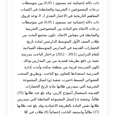
ذات دلالة إحصائية عند مستوى ( 0،05) بين متوسطات
درجات المجموعتين ( التجريبية والضابطة) في اكتساب
المفاهيم التاريخية في الاختبار البعدي.2- لا توجد فروق
ذات دلالة إحصائية عند مستوى ( 0،05) في متوسطات
درجات الاتجاه نحو المادة بين المجموعتين التجريبية
والضابطة في مقياس الاتجاه. تكون مجتمع البحث من
طلاب الصف الأول المتوسط الدارسين لمادة تاريخ
الحضارات القديمة في المدارس المتوسطة الصباحية
للعام الدراسي (2011 – 2012) م،اختار الباحث مدرسة
عقبة بن نافع بطريقة قصدية من بين المدارس،وذلك
لكون المدرسة قريبة من منطقة سكنه،وأبدت إدارة
المدرسة استعدادها للتعاون مع الباحث ،وبطريق السحب
العشوائي البسيط،اختيرت شعبة (و) لتمثل المجموعة
التجريبية التي سيدرس طلابها مادة تاريخ الحضارات
القديمة باستعمال أنموذج كارين، وقد بلغ عدد طلابها (35)
طالباً، وشعبة (د) لتمثل المجموعة الضابطة التي سيدرس
طلابها نفس المادة بالطريقة الاعتيادية،وقد بلغ عدد طلابها
(37) طالباً،واستبعد الباحث إحصائياً (8) طلاب في كلا