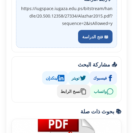
https://iugspace.iugaza.edu.ps/bitstream/han
dle/20.500.12358/27334/Alazhar2015.pdf?
sequence=2&isAllowed=y
📖 فتح الدراسة
📤 مشاركة البحث
فيسبوك
تويتر
لينكدإن
واتساب
نسخ الرابط
📚 بحوث ذات صلة