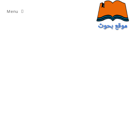
Ski
t
Menu
conten