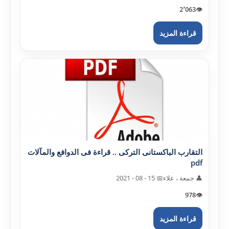
2٬063
👁️
قراءة المزيد
التقارب الباکستانى الترکى .. قراءة فى الدوافع والمآلات
pdf
👤 جمعة ، علاء
📅 15 - 08 - 2021
978
👁️
قراءة المزيد