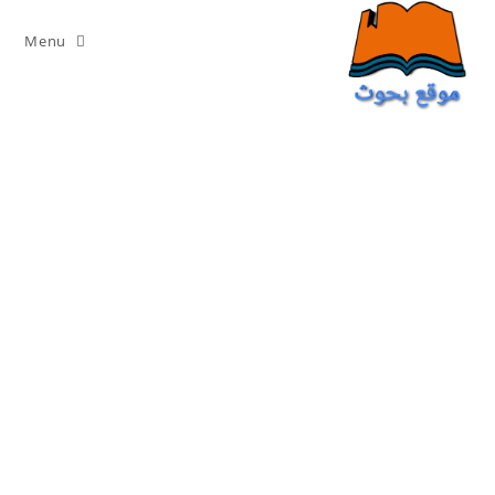
Ski
t
Menu
conten