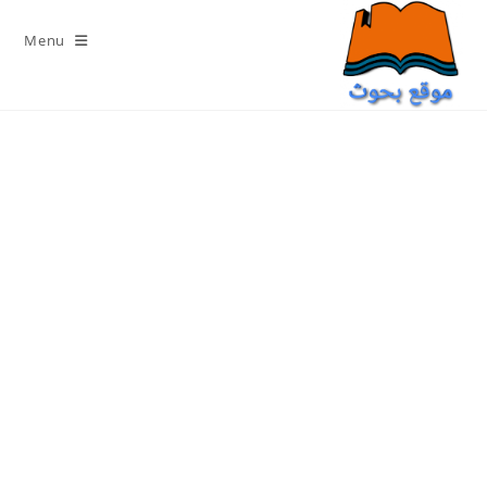
Ski
t
Menu
conten