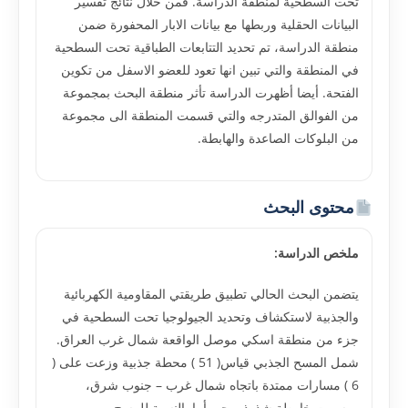
تحت السطحية لمنطقة الدراسة. فمن خلال نتائج تفسير
البيانات الحقلية وربطها مع بيانات الابار المحفورة ضمن
منطقة الدراسة، تم تحديد التتابعات الطباقية تحت السطحية
في المنطقة والتي تبين انها تعود للعضو الاسفل من تكوين
الفتحة. أيضا أظهرت الدراسة تأثر منطقة البحث بمجموعة
من الفوالق المتدرجه والتي قسمت المنطقة الى مجموعة
من البلوكات الصاعدة والهابطة.
محتوى البحث
ملخص الدراسة:
يتضمن البحث الحالي تطبيق طريقتي المقاومية الكهربائية
والجذبية لاستكشاف وتحديد الجيولوجيا تحت السطحية في
جزء من منطقة اسكي موصل الواقعة شمال غرب العراق.
شمل المسح الجذبي قياس( 51 ) محطة جذبية وزعت على (
6 ) مسارات ممتدة باتجاه شمال غرب – جنوب شرق،
ورسمت خارطة شذوذ بوجير.أما بالنسبة للمسح