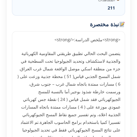
211
نبذة مختصرة
<strong>ملخص الدراسة:</strong>
يتضمن البحث الحالي تطبيق طريقتي المقاومية الكهربائية
والجذبية لاستكشاف وتحديد الجيولوجيا تحت السطحية في
جزء من منطقة اسكي موصل الواقعة شمال غرب العراق.
شمل المسح الجذبي قياس( 51 ) محطة جذبية وزعت على (
6 ) مسارات ممتدة باتجاه شمال غرب – جنوب شرق،
ورسمت خارطة شذوذ بوجير.أما بالنسبة للمسح
الجيوكهربائي فقد شمل قياس ( 24 ) نقطة جس كهربائي
عمودي موزعة على ( 4 ) مسارات ممتدة باتجاه المسارات
الجذبية اعلاه، وتم تفسير جميع نقاط المسح الجيوكهربائي
تفسيرا كميا باستخدام برامج الحاسوب الجاهزة.تم الاعتماد
على نتائج المسح الجيوكهربائي فقط في تحديد الجيولوجيا