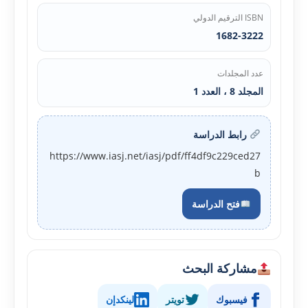
ISBN الترقيم الدولي
1682-3222
عدد المجلدات
المجلد 8 ، العدد 1
رابط الدراسة
https://www.iasj.net/iasj/pdf/ff4df9c229ced27
b
فتح الدراسة
مشاركة البحث
فيسبوك
تويتر
لينكدإن