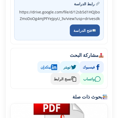
رابط الدراسة
https://drive.google.com/file/d/12sb5d1HQjbo
ZmoDoOg4mJPFYeJpyU_3v/view?usp=drivesdk
فتح الدراسة
مشاركة البحث
فيسبوك
تويتر
لينكدإن
واتساب
نسخ الرابط
بحوث ذات صلة