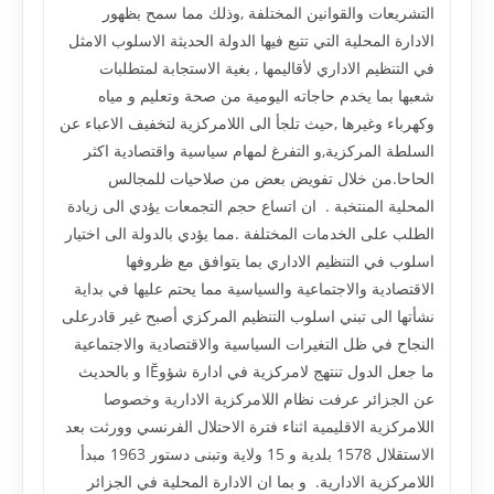
التشريعات والقوانين المختلفة ,وذلك مما سمح بظهور
الادارة المحلية التي تتبع فيها الدولة الحديثة الاسلوب الامثل
في التنظيم الاداري لأقاليمها , بغية الاستجابة لمتطلبات
شعبها بما يخدم حاجاته اليومية من صحة وتعليم و مياه
وكهرباء وغيرها ,حيث تلجأ الى اللامركزية لتخفيف الاعباء عن
السلطة المركزية,و التفرغ لمهام سياسية واقتصادية اكثر
الحاحا.من خلال تفويض بعض من صلاحيات للمجالس
المحلية المنتخبة . ان اتساع حجم التجمعات يؤدي الى زيادة
الطلب على الخدمات المختلفة .مما يؤدي بالدولة الى اختيار
اسلوب في التنظيم الاداري بما يتوافق مع ظروفها
الاقتصادية والاجتماعية والسياسية مما يحتم عليها في بداية
نشأتها الى تبني اسلوب التنظيم المركزي أصبح غير قادرعلى
النجاح في ظل التغيرات السياسية والاقتصادية والاجتماعية
ما جعل الدول تنتهج لامركزية في ادارة شؤوĔا و بالحديث
عن الجزائر عرفت نظام اللامركزية الادارية وخصوصا
اللامركزية الاقليمية اثناء فترة الاحتلال الفرنسي وورثت بعد
الاستقلال 1578 بلدية و 15 ولاية وتبنى دستور 1963 مبدأ
اللامركزية الادارية. و بما ان الادارة المحلية في الجزائر