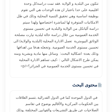
تتكون من البلدية و الولاية .فقد تمت دراسةكل وحدة
اقليمية على حدا باعتبار ان هذه الوحدات هي التي تقوم
بوظيفة اساسية وهي تحقيق التنمية المحلية وذلك في ظل
الامكانيات المتوفرة لها لمباشرة اختصاصها ولهذا سيتم
دراسة آلياتكل من الولاية والبلدية في تحسين مستوى
الخدمة العمومية من خلال دراسة حالة لبلدية تيارت مصلحة
الوثائق البيومترية تعمل الادارة المحلية (البلدية والولاية) الى
تحسين مستوى الخدمة العمومية. وتجعله هدفا من اهدافها
وذلك بعدة- اشكالية البحث: وسائل منها مادية وبشرية ومنه
يمكن طرح الاشكال التالي : -كيف تساهم الادارة المحلية
في تحسين مستوى الخدمة العمومية في الجزائر؟</p>
محتوى البحث
في الدول الموحدة كما في الدول الفدرالية ,تتسم العلاقات
بين الحكومات المركزية والأقاليم بوضوح في تقاسم
الصلاحيات عن طريق التشريعات والقوانين المختلفة ,وذلك