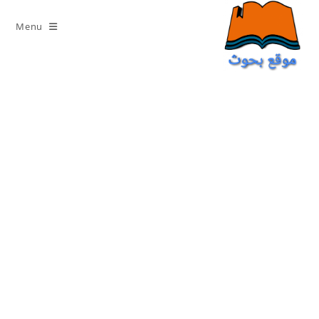
Ski
t
Menu
conten