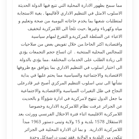
مما سمح بظهور الادارة المحلية التي تتبع فيها الدولة الحديثة
الاسلوب الامثل في التنظيم الاداري لأقاليمها , بغية الاستجابة
لمتطلبات شعبها بما يخدم حاجاته اليومية من صحة وتعليم و
مياه وكهرباء وغيرها ,حيث تلجأ الى اللامركزية لتخفيف
الاعباء عن السلطة المركزية,و التفرغ لمهام سياسية
واقتصادية اكثر الحاحا.من خلال تفويض بعض من صلاحيات
للمجالس المحلية المنتخبة . ان اتساع حجم التجمعات يؤدي
الى زيادة الطلب على الخدمات المختلفة .مما يؤدي بالدولة
الى اختيار اسلوب في التنظيم الاداري بما يتوافق مع ظروفها
الاقتصادية والاجتماعية والسياسية مما يحتم عليها في بداية
نشأتها الى تبني اسلوب التنظيم المركزي أصبح غير قادرعلى
النجاح في ظل التغيرات السياسية والاقتصادية والاجتماعية
ما جعل الدول تنتهج لامركزية في ادارة شؤوĔا و بالحديث
عن الجزائر عرفت نظام اللامركزية الادارية وخصوصا
اللامركزية الاقليمية اثناء فترة الاحتلال الفرنسي وورثت بعد
الاستقلال 1578 بلدية و 15 ولاية وتبنى دستور 1963 مبدأ
اللامركزية الادارية. و بما ان الادارة المحلية في الجزائر
تتكون من البلدية و الولاية .فقد تمت دراسةكل وحدة